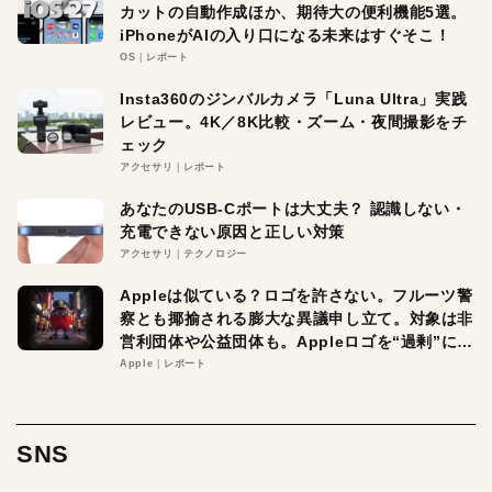
カットの自動作成ほか、期待大の便利機能5選。
iPhoneがAIの入り口になる未来はすぐそこ！
OS
レポート
Insta360のジンバルカメラ「Luna Ultra」実践
レビュー。4K／8K比較・ズーム・夜間撮影をチ
ェック
アクセサリ
レポート
あなたのUSB-Cポートは大丈夫？ 認識しない・
充電できない原因と正しい対策
アクセサリ
テクノロジー
Appleは似ている？ロゴを許さない。フルーツ警
察とも揶揄される膨大な異議申し立て。対象は非
営利団体や公益団体も。Appleロゴを“過剰”に守
る理由とは
Apple
レポート
SNS