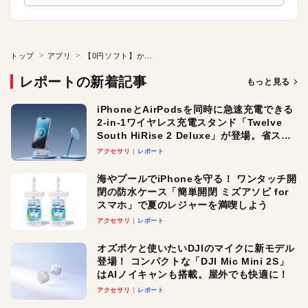
トップ
アプリ
【0円ソフト】かけらが構成する図形を見つける3Dパズル
レポートの新着記事
もっと見る
iPhoneとAirPodsを同時に急速充電できる
2-in-1ワイヤレス充電スタンド「Twelve
South HiRise 2 Deluxe」が登場。省スペ
ースでおしゃれに充電したい人にオスス
アクセサリ
レポート
メ！
海やプールでiPhoneを守る！ ワンタッチ開
閉の防水ケース「簡単開閉 ミズアソビ for
スマホ」で夏のレジャーを満喫しよう
アクセサリ
レポート
オズポケと使いたいDJIのマイクに新モデル
登場！ コンパクトな「DJI Mic Mini 2S」
はAIノイキャンも搭載。屋外でも快適に！
アクセサリ
レポート