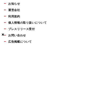
お知らせ
運営会社
利用規約
個人情報の取り扱いについて
プレスリリース受付
×
×
×
お問い合わせ
広告掲載について
マイナビBOOKS
Mac Fan Portalの人気記事ランキングやおすすめ記事、編集部
員によるコラムなどをまとめたメールマガジンを毎週金曜日に
配信します。お気軽にご登録ください。
Mac Fan メールマガジン
無料登録はこちら