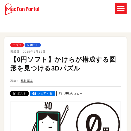
アプリ
レポート
掲載日：
2015年5月12日
【0円ソフト】かけらが構成する図
形を見つける3Dパズル
著者：
早川厚志
ポスト
シェアする
URLのコピー