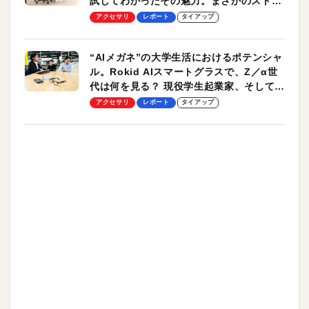
試してわかったその魅力。まさかのストレ
ッチ機能も搭載
アクセサリ
レポート
タイアップ
“AIメガネ”の大学生活におけるポテンシャ
ル。Rokid AIスマートグラスで、Z／α世
代は何を見る？ 現役学生起業家、そして教
授による体験会レポート【PR】
アクセサリ
レポート
タイアップ