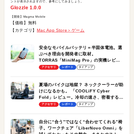
ントが表示されますので、参考にしてみましょう。
Glozzle 1.0.0
【開発】Magma Mobile
【価格】無料
【カテゴリ】
Mac App Store＞ゲーム
安全なモバイルバッテリ＝半固体電池。選
ぶべき理由を開発者に取材。
TORRAS「MiniMag Pro」の実機レビュ
ーも
アクセサリ
レポート
タイアップ
夏場のバイクは地獄？ ネッククーラーが助
けになるかも。 「COOLiFY Cyber
Fold」レビュー。冷却の速さ、密着する冷
却プレート、シンプルな操作性がグッド！
アクセサリ
レポート
タイアップ
自分に“合う”ではなく“合わせてくれる”椅
子。ワークチェア「LiberNovo Omni」を