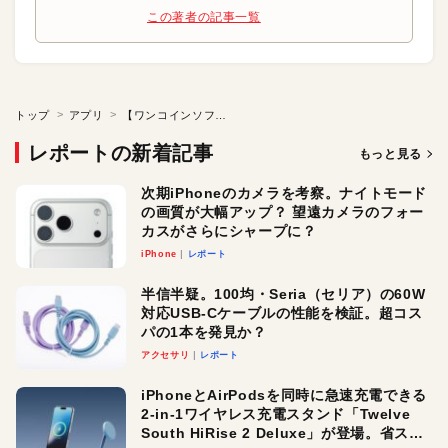
この著者の記事一覧
トップ
アプリ
【ワンコインソフト】動画ファイルの映像と音声のズレを修正
レポートの新着記事
もっと見る
次期iPhoneのカメラを考察。ナイトモード
の画質が大幅アップ？ 望遠カメラのフォー
カスがさらにシャープに？
iPhone
レポート
半信半疑。100均・Seria（セリア）の60W
対応USB-Cケーブルの性能を検証。超コス
パの1本を発見か？
アクセサリ
レポート
iPhoneとAirPodsを同時に急速充電できる
2-in-1ワイヤレス充電スタンド「Twelve
South HiRise 2 Deluxe」が登場。省スペ