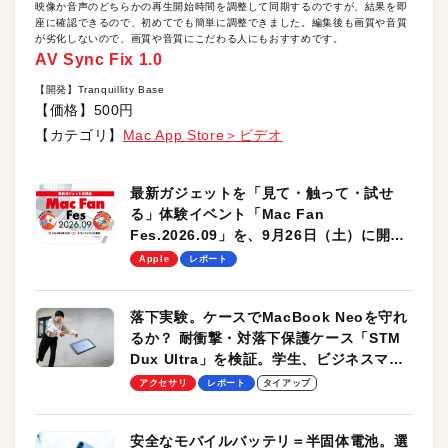
映像か音声のどちらかの再生開始時間を調整して同期するのですが、結果を即
座に確認できるので、初めてでも簡単に調整できました。編集後も画質や音質
が劣化しないので、画質や音質にこだわる人にもおすすめです。
AV Sync Fix 1.0
【開発】Tranquillity Base
【価格】500円
【カテゴリ】
Mac App Store＞ビデオ
最新ガジェットを「見て・触って・試せ
る」体験イベント「Mac Fan
Fes.2026.09」を、9月26日（土）に開催
します！
Apple
レポート
落下実験。ケースでMacBook Neoを守れ
るか？ 耐衝撃・対落下保護ケース「STM
Dux Ultra」を検証。学生、ビジネスマン
のモバイルユースに最適！
アクセサリ
レポート
タイアップ
安全なモバイルバッテリ＝半固体電池。選