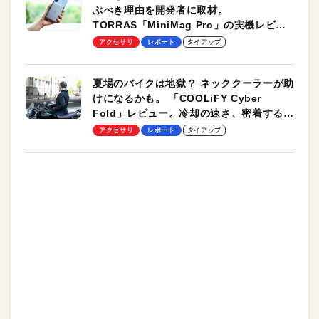
ぶべき理由を開発者に取材。
TORRAS「MiniMag Pro」の実機レビュ
ーも
アクセサリ
レポート
タイアップ
夏場のバイクは地獄？ ネッククーラーが助
けになるかも。 「COOLiFY Cyber
Fold」レビュー。冷却の速さ、密着する冷
却プレート、シンプルな操作性がグッド！
アクセサリ
レポート
タイアップ