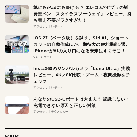
紙にもiPadにも書ける!? エレコム×ゼブラの新
発想ペン「スタイラスツーウェイ」レビュー。持
ち替え不要がラクすぎた！
アクセサリ
レポート
iOS 27（ベータ版）を試す。Siri AI、ショート
カットの自動作成ほか、期待大の便利機能5選。
iPhoneがAIの入り口になる未来はすぐそこ！
OS
レポート
Insta360のジンバルカメラ「Luna Ultra」実践
レビュー。4K／8K比較・ズーム・夜間撮影をチ
ェック
アクセサリ
レポート
あなたのUSB-Cポートは大丈夫？ 認識しない・
充電できない原因と正しい対策
アクセサリ
テクノロジー
SNS