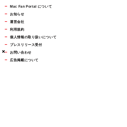
Mac Fan Portal について
お知らせ
運営会社
利用規約
個人情報の取り扱いについて
プレスリリース受付
×
×
×
お問い合わせ
広告掲載について
マイナビBOOKS
Mac Fan Portalの人気記事ランキングやおすすめ記事、編集部
員によるコラムなどをまとめたメールマガジンを毎週金曜日に
配信します。お気軽にご登録ください。
Mac Fan メールマガジン