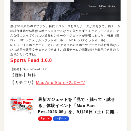
僕は20年来のMLBファン、特にドジャースとマリナーズが大好きで、両チーム
の試合経過や結果はスポーツニュースなどで欠かさずチェックしています。そ
んな僕にとってうれしい通知センターウィジェットが登場しました。MLB（野
球）、NFL（アメリカンフットボール）、NBA（バスケットボール）、
NHL（アイスホッケー）、といったアメリカのスポーツリーグの試合経過なら
びに結果を素早くチェックできます。贔屓チームの情報だけを表示できるのも
ありがたいですね。
Sports Feed 1.0.0
【開発】SportsFeed LLC
【価格】無料
【カテゴリ】
Mac App Store>スポーツ
最新ガジェットを「見て・触って・試せ
る」体験イベント「Mac Fan
Fes.2026.09」を、9月26日（土）に開催
します！
Apple
レポート