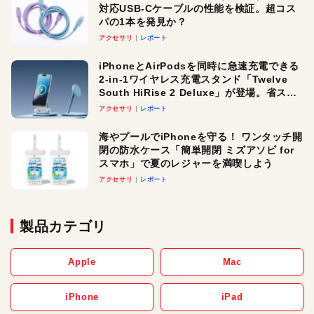
対応USB-Cケーブルの性能を検証。超コス
パの1本を発見か？
アクセサリ
レポート
iPhoneとAirPodsを同時に急速充電できる
2-in-1ワイヤレス充電スタンド「Twelve
South HiRise 2 Deluxe」が登場。省スペ
ースでおしゃれに充電したい人にオスス
アクセサリ
レポート
メ！
海やプールでiPhoneを守る！ ワンタッチ開
閉の防水ケース「簡単開閉 ミズアソビ for
スマホ」で夏のレジャーを満喫しよう
アクセサリ
レポート
製品カテゴリ
Apple
Mac
iPhone
iPad