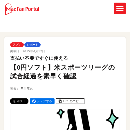
アプリ
レポート
掲載日：
2015年4月12日
支払い不要ですぐに使える
【0円ソフト】米スポーツリーグの
試合経過を素早く確認
著者：
早川厚志
ポスト
シェアする
URLのコピー