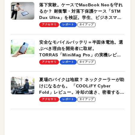
落下実験。ケースでMacBook Neoを守れ
るか？ 耐衝撃・対落下保護ケース「STM
Dux Ultra」を検証。学生、ビジネスマン
のモバイルユースに最適！
アクセサリ
レポート
タイアップ
安全なモバイルバッテリ＝半固体電池。選
ぶべき理由を開発者に取材。
TORRAS「MiniMag Pro」の実機レビュ
ーも
アクセサリ
レポート
タイアップ
夏場のバイクは地獄？ ネッククーラーが助
けになるかも。 「COOLiFY Cyber
Fold」レビュー。冷却の速さ、密着する冷
却プレート、シンプルな操作性がグッド！
アクセサリ
レポート
タイアップ