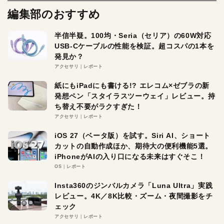
編集部のおすすめ
半信半疑。100均・Seria（セリア）の60W対応
USB-Cケーブルの性能を検証。超コスパの1本を
発見か？
アクセサリ
レポート
紙にもiPadにも書ける!? エレコム×ゼブラの新
発想ペン「スタイラスツーウェイ」レビュー。持
ち替え不要がラクすぎた！
アクセサリ
レポート
iOS 27（ベータ版）を試す。Siri AI、ショート
カットの自動作成ほか、期待大の便利機能5選。
iPhoneがAIの入り口になる未来はすぐそこ！
OS
レポート
Insta360のジンバルカメラ「Luna Ultra」実践
レビュー。4K／8K比較・ズーム・夜間撮影をチ
ェック
アクセサリ
レポート