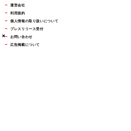
運営会社
利用規約
個人情報の取り扱いについて
プレスリリース受付
×
×
×
お問い合わせ
広告掲載について
マイナビBOOKS
Mac Fan Portalの人気記事ランキングやおすすめ記事、編集部
員によるコラムなどをまとめたメールマガジンを毎週金曜日に
配信します。お気軽にご登録ください。
Mac Fan メールマガジン
無料登録はこちら