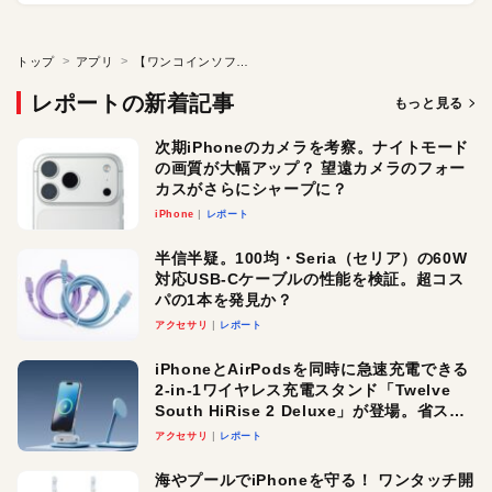
トップ
アプリ
【ワンコインソフト】音楽ファイルからiPhone着信音を作成
レポートの新着記事
もっと見る
次期iPhoneのカメラを考察。ナイトモード
の画質が大幅アップ？ 望遠カメラのフォー
カスがさらにシャープに？
iPhone
レポート
半信半疑。100均・Seria（セリア）の60W
対応USB-Cケーブルの性能を検証。超コス
パの1本を発見か？
アクセサリ
レポート
iPhoneとAirPodsを同時に急速充電できる
2-in-1ワイヤレス充電スタンド「Twelve
South HiRise 2 Deluxe」が登場。省スペ
ースでおしゃれに充電したい人にオスス
アクセサリ
レポート
メ！
海やプールでiPhoneを守る！ ワンタッチ開