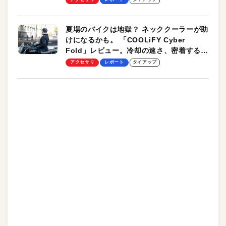
夏場のバイクは地獄？ ネッククーラーが助
けになるかも。 「COOLiFY Cyber
Fold」レビュー。冷却の速さ、密着する冷
却プレート、シンプルな操作性がグッド！
アクセサリ
レポート
タイアップ