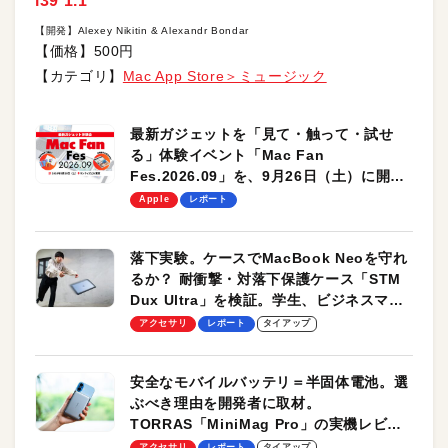
i39 1.1
【開発】Alexey Nikitin & Alexandr Bondar
【価格】500円
【カテゴリ】
Mac App Store＞ミュージック
最新ガジェットを「見て・触って・試せ
る」体験イベント「Mac Fan
Fes.2026.09」を、9月26日（土）に開催
します！
Apple
レポート
落下実験。ケースでMacBook Neoを守れ
るか？ 耐衝撃・対落下保護ケース「STM
Dux Ultra」を検証。学生、ビジネスマン
のモバイルユースに最適！
アクセサリ
レポート
タイアップ
安全なモバイルバッテリ＝半固体電池。選
ぶべき理由を開発者に取材。
TORRAS「MiniMag Pro」の実機レビュ
ーも
アクセサリ
レポート
タイアップ