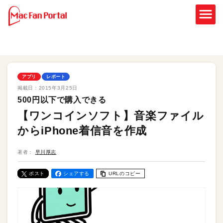
アプリ
レポート
掲載日：
2015年3月25日
500円以下で購入できる
【ワンコインソフト】音楽ファイル
からiPhone着信音を作成
著者：
早川厚志
ポスト
シェアする
URLのコピー