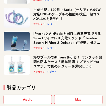
iPhone
レポート
半信半疑。100均・Seria（セリア）の60W
対応USB-Cケーブルの性能を検証。超コス
パの1本を発見か？
アクセサリ
レポート
iPhoneとAirPodsを同時に急速充電できる
2-in-1ワイヤレス充電スタンド「Twelve
South HiRise 2 Deluxe」が登場。省スペ
ースでおしゃれに充電したい人にオスス
アクセサリ
レポート
メ！
海やプールでiPhoneを守る！ ワンタッチ開
閉の防水ケース「簡単開閉 ミズアソビ for
スマホ」で夏のレジャーを満喫しよう
アクセサリ
レポート
製品カテゴリ
Apple
Mac