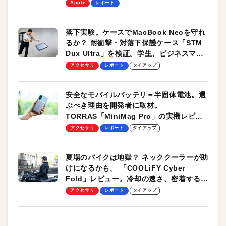
します！
Apple
レポート
落下実験。ケースでMacBook Neoを守れ
るか？ 耐衝撃・対落下保護ケース「STM
Dux Ultra」を検証。学生、ビジネスマン
のモバイルユースに最適！
アクセサリ
レポート
タイアップ
安全なモバイルバッテリ＝半固体電池。選
ぶべき理由を開発者に取材。
TORRAS「MiniMag Pro」の実機レビュ
ーも
アクセサリ
レポート
タイアップ
夏場のバイクは地獄？ ネッククーラーが助
けになるかも。 「COOLiFY Cyber
Fold」レビュー。冷却の速さ、密着する冷
却プレート、シンプルな操作性がグッド！
アクセサリ
レポート
タイアップ