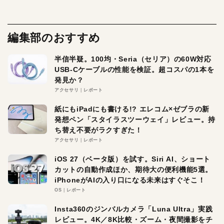
編集部のおすすめ
半信半疑。100均・Seria（セリア）の60W対応
USB-Cケーブルの性能を検証。超コスパの1本を
発見か？
アクセサリ
レポート
紙にもiPadにも書ける!? エレコム×ゼブラの新
発想ペン「スタイラスツーウェイ」レビュー。持
ち替え不要がラクすぎた！
アクセサリ
レポート
iOS 27（ベータ版）を試す。Siri AI、ショート
カットの自動作成ほか、期待大の便利機能5選。
iPhoneがAIの入り口になる未来はすぐそこ！
OS
レポート
Insta360のジンバルカメラ「Luna Ultra」実践
レビュー。4K／8K比較・ズーム・夜間撮影をチ