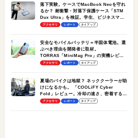
落下実験。ケースでMacBook Neoを守れ
るか？ 耐衝撃・対落下保護ケース「STM
Dux Ultra」を検証。学生、ビジネスマン
のモバイルユースに最適！
アクセサリ
レポート
タイアップ
安全なモバイルバッテリ＝半固体電池。選
ぶべき理由を開発者に取材。
TORRAS「MiniMag Pro」の実機レビュ
ーも
アクセサリ
レポート
タイアップ
夏場のバイクは地獄？ ネッククーラーが助
けになるかも。 「COOLiFY Cyber
Fold」レビュー。冷却の速さ、密着する冷
却プレート、シンプルな操作性がグッド！
アクセサリ
レポート
タイアップ