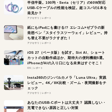
半信半疑。100均・Seria（セリア）の60W対応
USB-Cケーブルの性能を検証。超コスパの1本を
発見か？
アクセサリ
レポート
紙にもiPadにも書ける!? エレコム×ゼブラの新
発想ペン「スタイラスツーウェイ」レビュー。持
ち替え不要がラクすぎた！
アクセサリ
レポート
iOS 27（ベータ版）を試す。Siri AI、ショート
カットの自動作成ほか、期待大の便利機能5選。
iPhoneがAIの入り口になる未来はすぐそこ！
OS
レポート
Insta360のジンバルカメラ「Luna Ultra」実践
レビュー。4K／8K比較・ズーム・夜間撮影をチ
ェック
アクセサリ
レポート
あなたのUSB-Cポートは大丈夫？ 認識しない・
充電できない原因と正しい対策