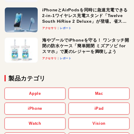
iPhoneとAirPodsを同時に急速充電できる
2-in-1ワイヤレス充電スタンド「Twelve
South HiRise 2 Deluxe」が登場。省スペ
ースでおしゃれに充電したい人にオスス
アクセサリ
レポート
メ！
海やプールでiPhoneを守る！ ワンタッチ開
閉の防水ケース「簡単開閉 ミズアソビ for
スマホ」で夏のレジャーを満喫しよう
アクセサリ
レポート
製品カテゴリ
Apple
Mac
iPhone
iPad
Watch
Vision