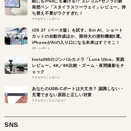
紙にもiPadにも書ける!? エレコム×ゼブラの新
発想ペン「スタイラスツーウェイ」レビュー。持
ち替え不要がラクすぎた！
アクセサリ
レポート
iOS 27（ベータ版）を試す。Siri AI、ショート
カットの自動作成ほか、期待大の便利機能5選。
iPhoneがAIの入り口になる未来はすぐそこ！
OS
レポート
Insta360のジンバルカメラ「Luna Ultra」実践
レビュー。4K／8K比較・ズーム・夜間撮影をチ
ェック
アクセサリ
レポート
あなたのUSB-Cポートは大丈夫？ 認識しない・
充電できない原因と正しい対策
アクセサリ
テクノロジー
SNS