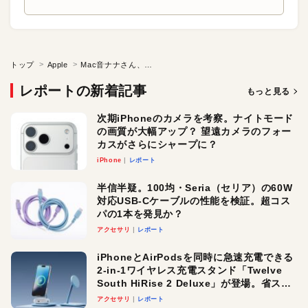
トップ
Apple
Mac音ナナさん、デビュー。
レポートの新着記事
もっと見る
次期iPhoneのカメラを考察。ナイトモード
の画質が大幅アップ？ 望遠カメラのフォー
カスがさらにシャープに？
iPhone
レポート
半信半疑。100均・Seria（セリア）の60W
対応USB-Cケーブルの性能を検証。超コス
パの1本を発見か？
アクセサリ
レポート
iPhoneとAirPodsを同時に急速充電できる
2-in-1ワイヤレス充電スタンド「Twelve
South HiRise 2 Deluxe」が登場。省スペ
ースでおしゃれに充電したい人にオスス
アクセサリ
レポート