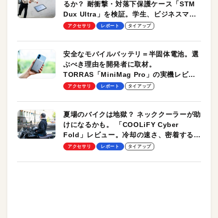
るか？ 耐衝撃・対落下保護ケース「STM
Dux Ultra」を検証。学生、ビジネスマン
のモバイルユースに最適！
アクセサリ
レポート
タイアップ
安全なモバイルバッテリ＝半固体電池。選
ぶべき理由を開発者に取材。
TORRAS「MiniMag Pro」の実機レビュ
ーも
アクセサリ
レポート
タイアップ
夏場のバイクは地獄？ ネッククーラーが助
けになるかも。 「COOLiFY Cyber
Fold」レビュー。冷却の速さ、密着する冷
却プレート、シンプルな操作性がグッド！
アクセサリ
レポート
タイアップ