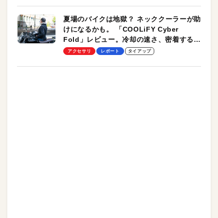
夏場のバイクは地獄？ ネッククーラーが助
けになるかも。 「COOLiFY Cyber
Fold」レビュー。冷却の速さ、密着する冷
却プレート、シンプルな操作性がグッド！
アクセサリ
レポート
タイアップ