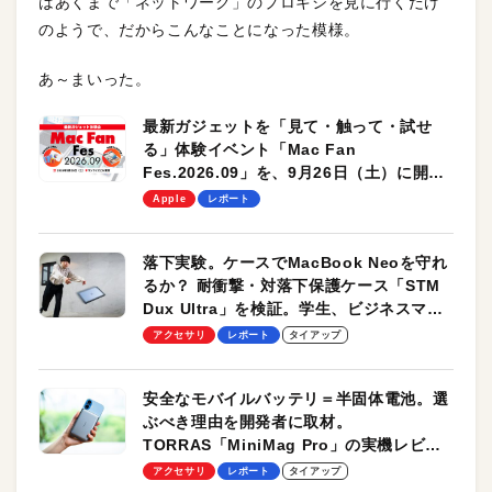
はあくまで「ネットワーク」のプロキシを見に行くだけ
のようで、だからこんなことになった模様。
あ～まいった。
最新ガジェットを「見て・触って・試せ
る」体験イベント「Mac Fan
Fes.2026.09」を、9月26日（土）に開催
します！
Apple
レポート
落下実験。ケースでMacBook Neoを守れ
るか？ 耐衝撃・対落下保護ケース「STM
Dux Ultra」を検証。学生、ビジネスマン
のモバイルユースに最適！
アクセサリ
レポート
タイアップ
安全なモバイルバッテリ＝半固体電池。選
ぶべき理由を開発者に取材。
TORRAS「MiniMag Pro」の実機レビュ
ーも
アクセサリ
レポート
タイアップ