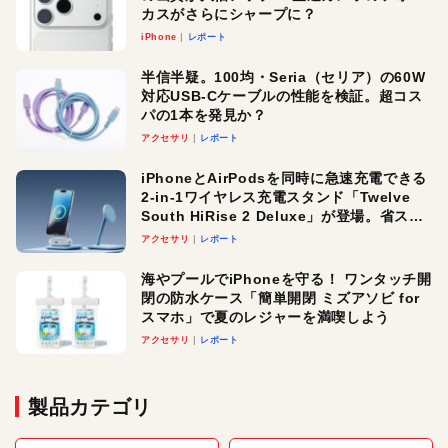
カスがさらにシャープに？
iPhone
レポート
半信半疑。100均・Seria（セリア）の60W
対応USB-Cケーブルの性能を検証。超コス
パの1本を発見か？
アクセサリ
レポート
iPhoneとAirPodsを同時に急速充電できる
2-in-1ワイヤレス充電スタンド「Twelve
South HiRise 2 Deluxe」が登場。省スペ
ースでおしゃれに充電したい人にオスス
アクセサリ
レポート
メ！
海やプールでiPhoneを守る！ ワンタッチ開
閉の防水ケース「簡単開閉 ミズアソビ for
スマホ」で夏のレジャーを満喫しよう
アクセサリ
レポート
製品カテゴリ