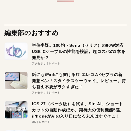
編集部のおすすめ
半信半疑。100均・Seria（セリア）の60W対応
USB-Cケーブルの性能を検証。超コスパの1本を
発見か？
アクセサリ
レポート
紙にもiPadにも書ける!? エレコム×ゼブラの新
発想ペン「スタイラスツーウェイ」レビュー。持
ち替え不要がラクすぎた！
アクセサリ
レポート
iOS 27（ベータ版）を試す。Siri AI、ショート
カットの自動作成ほか、期待大の便利機能5選。
iPhoneがAIの入り口になる未来はすぐそこ！
OS
レポート