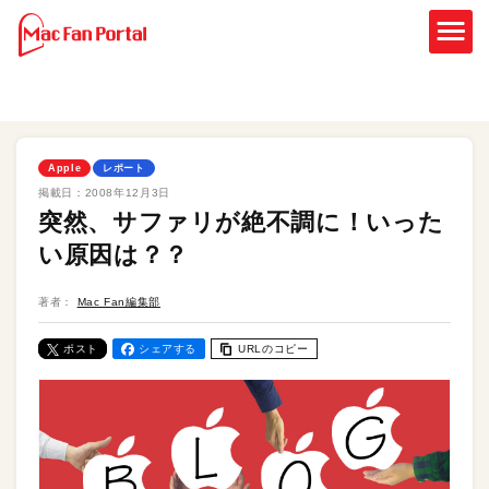
Apple
レポート
掲載日：
2008年12月3日
突然、サファリが絶不調に！いった
い原因は？？
著者：
Mac Fan編集部
ポスト
シェアする
URLのコピー