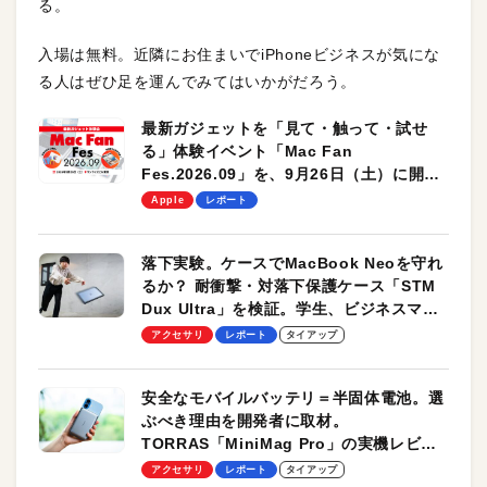
る。
入場は無料。近隣にお住まいでiPhoneビジネスが気にな
る人はぜひ足を運んでみてはいかがだろう。
最新ガジェットを「見て・触って・試せ
る」体験イベント「Mac Fan
Fes.2026.09」を、9月26日（土）に開催
します！
Apple
レポート
落下実験。ケースでMacBook Neoを守れ
るか？ 耐衝撃・対落下保護ケース「STM
Dux Ultra」を検証。学生、ビジネスマン
のモバイルユースに最適！
アクセサリ
レポート
タイアップ
安全なモバイルバッテリ＝半固体電池。選
ぶべき理由を開発者に取材。
TORRAS「MiniMag Pro」の実機レビュ
ーも
アクセサリ
レポート
タイアップ