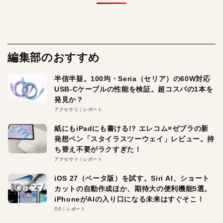
編集部のおすすめ
半信半疑。100均・Seria（セリア）の60W対応
USB-Cケーブルの性能を検証。超コスパの1本を
発見か？
アクセサリ
レポート
紙にもiPadにも書ける!? エレコム×ゼブラの新
発想ペン「スタイラスツーウェイ」レビュー。持
ち替え不要がラクすぎた！
アクセサリ
レポート
iOS 27（ベータ版）を試す。Siri AI、ショート
カットの自動作成ほか、期待大の便利機能5選。
iPhoneがAIの入り口になる未来はすぐそこ！
OS
レポート