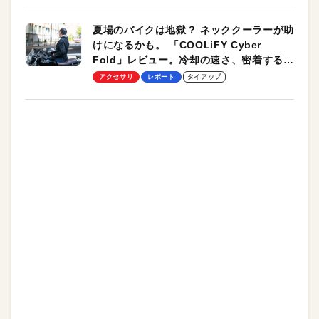
夏場のバイクは地獄？ ネッククーラーが助
けになるかも。 「COOLiFY Cyber
Fold」レビュー。冷却の速さ、密着する冷
却プレート、シンプルな操作性がグッド！
アクセサリ
レポート
タイアップ