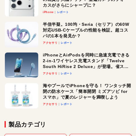
カスがさらにシャープに？
iPhone
レポート
半信半疑。100均・Seria（セリア）の60W
対応USB-Cケーブルの性能を検証。超コス
パの1本を発見か？
アクセサリ
レポート
iPhoneとAirPodsを同時に急速充電できる
2-in-1ワイヤレス充電スタンド「Twelve
South HiRise 2 Deluxe」が登場。省スペ
ースでおしゃれに充電したい人にオスス
アクセサリ
レポート
メ！
海やプールでiPhoneを守る！ ワンタッチ開
閉の防水ケース「簡単開閉 ミズアソビ for
スマホ」で夏のレジャーを満喫しよう
アクセサリ
レポート
製品カテゴリ