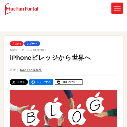
Apple
レポート
掲載日：
2008年10月28日
iPhoneビレッジから世界へ
著者：
Mac Fan編集部
ポスト
シェアする
URLのコピー