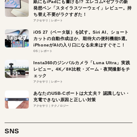
紙にもiPadにも書ける!? エレコム×ゼブラの新
発想ペン「スタイラスツーウェイ」レビュー。持
ち替え不要がラクすぎた！
アクセサリ
レポート
iOS 27（ベータ版）を試す。Siri AI、ショート
カットの自動作成ほか、期待大の便利機能5選。
iPhoneがAIの入り口になる未来はすぐそこ！
OS
レポート
Insta360のジンバルカメラ「Luna Ultra」実践
レビュー。4K／8K比較・ズーム・夜間撮影をチ
ェック
アクセサリ
レポート
あなたのUSB-Cポートは大丈夫？ 認識しない・
充電できない原因と正しい対策
アクセサリ
テクノロジー
SNS