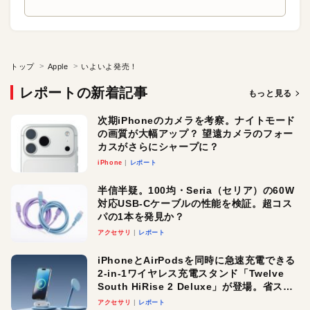
トップ
Apple
いよいよ発売！
レポートの新着記事
もっと見る
次期iPhoneのカメラを考察。ナイトモード
の画質が大幅アップ？ 望遠カメラのフォー
カスがさらにシャープに？
iPhone
レポート
半信半疑。100均・Seria（セリア）の60W
対応USB-Cケーブルの性能を検証。超コス
パの1本を発見か？
アクセサリ
レポート
iPhoneとAirPodsを同時に急速充電できる
2-in-1ワイヤレス充電スタンド「Twelve
South HiRise 2 Deluxe」が登場。省スペ
ースでおしゃれに充電したい人にオスス
アクセサリ
レポート