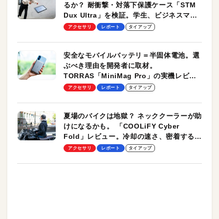
るか？ 耐衝撃・対落下保護ケース「STM
Dux Ultra」を検証。学生、ビジネスマン
のモバイルユースに最適！
アクセサリ
レポート
タイアップ
安全なモバイルバッテリ＝半固体電池。選
ぶべき理由を開発者に取材。
TORRAS「MiniMag Pro」の実機レビュ
ーも
アクセサリ
レポート
タイアップ
夏場のバイクは地獄？ ネッククーラーが助
けになるかも。 「COOLiFY Cyber
Fold」レビュー。冷却の速さ、密着する冷
却プレート、シンプルな操作性がグッド！
アクセサリ
レポート
タイアップ