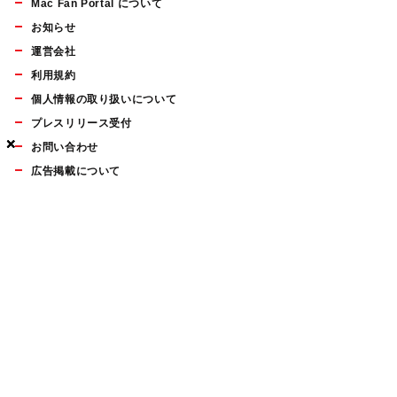
Mac Fan Portal について
お知らせ
運営会社
利用規約
個人情報の取り扱いについて
プレスリリース受付
×
×
×
お問い合わせ
広告掲載について
マイナビBOOKS
Mac Fan Portalの人気記事ランキングやおすすめ記事、編集部
員によるコラムなどをまとめたメールマガジンを毎週金曜日に
配信します。お気軽にご登録ください。
Mac Fan メールマガジン
無料登録はこちら