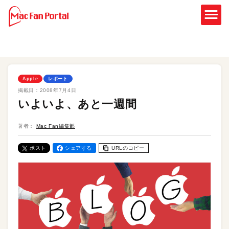
Apple
レポート
掲載日：
2008年7月4日
いよいよ、あと一週間
著者：
Mac Fan編集部
ポスト
シェアする
URLのコピー