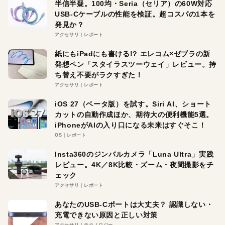
半信半疑。100均・Seria（セリア）の60W対応
USB-Cケーブルの性能を検証。超コスパの1本を
発見か？
アクセサリ
レポート
紙にもiPadにも書ける!? エレコム×ゼブラの新
発想ペン「スタイラスツーウェイ」レビュー。持
ち替え不要がラクすぎた！
アクセサリ
レポート
iOS 27（ベータ版）を試す。Siri AI、ショート
カットの自動作成ほか、期待大の便利機能5選。
iPhoneがAIの入り口になる未来はすぐそこ！
OS
レポート
Insta360のジンバルカメラ「Luna Ultra」実践
レビュー。4K／8K比較・ズーム・夜間撮影をチ
ェック
アクセサリ
レポート
あなたのUSB-Cポートは大丈夫？ 認識しない・
充電できない原因と正しい対策