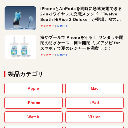
iPhoneとAirPodsを同時に急速充電できる
2-in-1ワイヤレス充電スタンド「Twelve
South HiRise 2 Deluxe」が登場。省スペ
ースでおしゃれに充電したい人にオスス
アクセサリ
レポート
メ！
海やプールでiPhoneを守る！ ワンタッチ開
閉の防水ケース「簡単開閉 ミズアソビ for
スマホ」で夏のレジャーを満喫しよう
アクセサリ
レポート
製品カテゴリ
Apple
Mac
iPhone
iPad
Watch
Vision