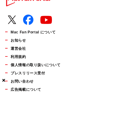
Mac Fan Portal について
お知らせ
運営会社
利用規約
個人情報の取り扱いについて
プレスリリース受付
×
×
×
お問い合わせ
広告掲載について
マイナビBOOKS
Mac Fan Portalの人気記事ランキングやおすすめ記事、編集部
員によるコラムなどをまとめたメールマガジンを毎週金曜日に
配信します。お気軽にご登録ください。