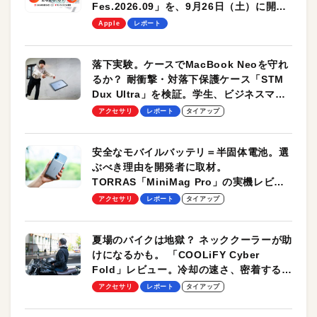
Fes.2026.09」を、9月26日（土）に開催
します！
Apple
レポート
落下実験。ケースでMacBook Neoを守れ
るか？ 耐衝撃・対落下保護ケース「STM
Dux Ultra」を検証。学生、ビジネスマン
のモバイルユースに最適！
アクセサリ
レポート
タイアップ
安全なモバイルバッテリ＝半固体電池。選
ぶべき理由を開発者に取材。
TORRAS「MiniMag Pro」の実機レビュ
ーも
アクセサリ
レポート
タイアップ
夏場のバイクは地獄？ ネッククーラーが助
けになるかも。 「COOLiFY Cyber
Fold」レビュー。冷却の速さ、密着する冷
却プレート、シンプルな操作性がグッド！
アクセサリ
レポート
タイアップ