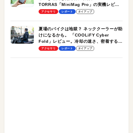
TORRAS「MiniMag Pro」の実機レビュ
ーも
アクセサリ
レポート
タイアップ
夏場のバイクは地獄？ ネッククーラーが助
けになるかも。 「COOLiFY Cyber
Fold」レビュー。冷却の速さ、密着する冷
却プレート、シンプルな操作性がグッド！
アクセサリ
レポート
タイアップ