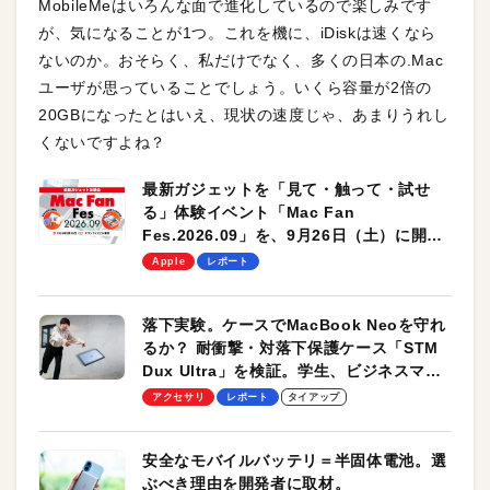
MobileMeはいろんな面で進化しているので楽しみです
が、気になることが1つ。これを機に、iDiskは速くなら
ないのか。おそらく、私だけでなく、多くの日本の.Mac
ユーザが思っていることでしょう。いくら容量が2倍の
20GBになったとはいえ、現状の速度じゃ、あまりうれし
くないですよね？
最新ガジェットを「見て・触って・試せ
る」体験イベント「Mac Fan
Fes.2026.09」を、9月26日（土）に開催
します！
Apple
レポート
落下実験。ケースでMacBook Neoを守れ
るか？ 耐衝撃・対落下保護ケース「STM
Dux Ultra」を検証。学生、ビジネスマン
のモバイルユースに最適！
アクセサリ
レポート
タイアップ
安全なモバイルバッテリ＝半固体電池。選
ぶべき理由を開発者に取材。