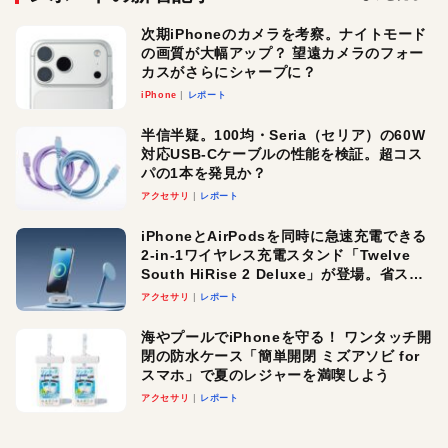
次期iPhoneのカメラを考察。ナイトモード
の画質が大幅アップ？ 望遠カメラのフォー
カスがさらにシャープに？
iPhone
レポート
半信半疑。100均・Seria（セリア）の60W
対応USB-Cケーブルの性能を検証。超コス
パの1本を発見か？
アクセサリ
レポート
iPhoneとAirPodsを同時に急速充電できる
2-in-1ワイヤレス充電スタンド「Twelve
South HiRise 2 Deluxe」が登場。省スペ
ースでおしゃれに充電したい人にオスス
アクセサリ
レポート
メ！
海やプールでiPhoneを守る！ ワンタッチ開
閉の防水ケース「簡単開閉 ミズアソビ for
スマホ」で夏のレジャーを満喫しよう
アクセサリ
レポート