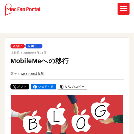
Apple
レポート
掲載日：
2008年6月24日
MobileMeへの移行
著者：
Mac Fan編集部
ポスト
シェアする
URLのコピー