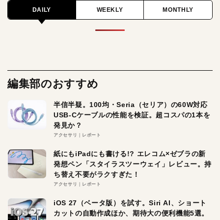
DAILY
WEEKLY
MONTHLY
編集部のおすすめ
半信半疑。100均・Seria（セリア）の60W対応
USB-Cケーブルの性能を検証。超コスパの1本を
発見か？
アクセサリ
レポート
紙にもiPadにも書ける!? エレコム×ゼブラの新
発想ペン「スタイラスツーウェイ」レビュー。持
ち替え不要がラクすぎた！
アクセサリ
レポート
iOS 27（ベータ版）を試す。Siri AI、ショート
カットの自動作成ほか、期待大の便利機能5選。