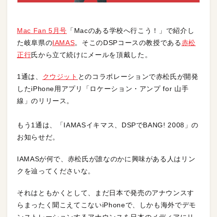
Mac Fan 5月号
「Macのある学校へ行こう！」で紹介し
た岐阜県の
IAMAS
。そこのDSPコースの教授である
赤松
正行
氏から立て続けにメールを頂戴した。
1通は、
クウジット
とのコラボレーションで赤松氏が開発
したiPhone用アプリ「ロケーション・アンプ for 山手
線」のリリース。
もう1通は、「IAMASイキマス、DSPでBANG! 2008」の
お知らせだ。
IAMASが何で、赤松氏が誰なのかに興味がある人はリン
クを辿ってくださいな。
それはともかくとして、まだ日本で発売のアナウンスす
らまったく聞こえてこないiPhoneで、しかも海外でデモ