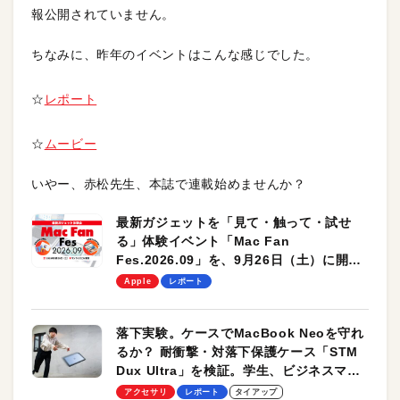
報公開されていません。
ちなみに、昨年のイベントはこんな感じでした。
☆
レポート
☆
ムービー
いやー、赤松先生、本誌で連載始めませんか？
最新ガジェットを「見て・触って・試せ
る」体験イベント「Mac Fan
Fes.2026.09」を、9月26日（土）に開催
します！
Apple
レポート
落下実験。ケースでMacBook Neoを守れ
るか？ 耐衝撃・対落下保護ケース「STM
Dux Ultra」を検証。学生、ビジネスマン
のモバイルユースに最適！
アクセサリ
レポート
タイアップ