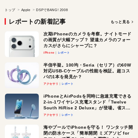
トップ
Apple
DSPでBANG! 2008
レポートの新着記事
もっと見る
次期iPhoneのカメラを考察。ナイトモード
の画質が大幅アップ？ 望遠カメラのフォー
カスがさらにシャープに？
iPhone
レポート
半信半疑。100均・Seria（セリア）の60W
対応USB-Cケーブルの性能を検証。超コス
パの1本を発見か？
アクセサリ
レポート
iPhoneとAirPodsを同時に急速充電できる
2-in-1ワイヤレス充電スタンド「Twelve
South HiRise 2 Deluxe」が登場。省スペ
ースでおしゃれに充電したい人にオスス
アクセサリ
レポート
メ！
海やプールでiPhoneを守る！ ワンタッチ開
閉の防水ケース「簡単開閉 ミズアソビ for