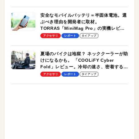
安全なモバイルバッテリ＝半固体電池。選
ぶべき理由を開発者に取材。
TORRAS「MiniMag Pro」の実機レビュ
ーも
アクセサリ
レポート
タイアップ
夏場のバイクは地獄？ ネッククーラーが助
けになるかも。 「COOLiFY Cyber
Fold」レビュー。冷却の速さ、密着する冷
却プレート、シンプルな操作性がグッド！
アクセサリ
レポート
タイアップ