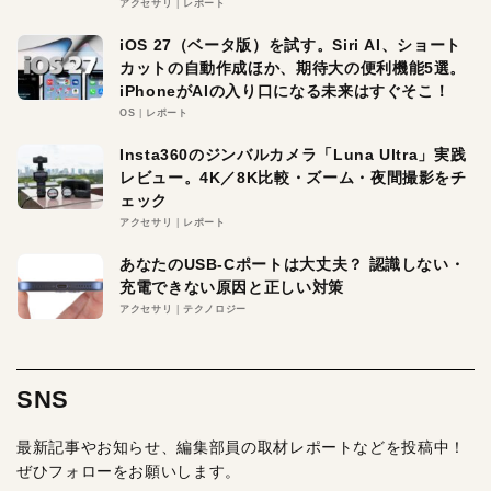
アクセサリ
レポート
iOS 27（ベータ版）を試す。Siri AI、ショート
カットの自動作成ほか、期待大の便利機能5選。
iPhoneがAIの入り口になる未来はすぐそこ！
OS
レポート
Insta360のジンバルカメラ「Luna Ultra」実践
レビュー。4K／8K比較・ズーム・夜間撮影をチ
ェック
アクセサリ
レポート
あなたのUSB-Cポートは大丈夫？ 認識しない・
充電できない原因と正しい対策
アクセサリ
テクノロジー
SNS
最新記事やお知らせ、編集部員の取材レポートなどを投稿中！
ぜひフォローをお願いします。