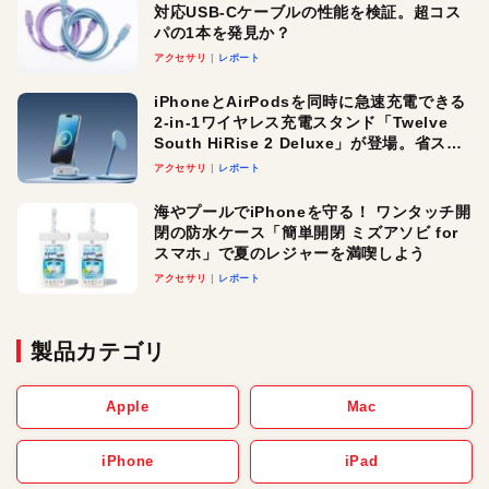
対応USB-Cケーブルの性能を検証。超コス
パの1本を発見か？
アクセサリ
レポート
iPhoneとAirPodsを同時に急速充電できる
2-in-1ワイヤレス充電スタンド「Twelve
South HiRise 2 Deluxe」が登場。省スペ
ースでおしゃれに充電したい人にオスス
アクセサリ
レポート
メ！
海やプールでiPhoneを守る！ ワンタッチ開
閉の防水ケース「簡単開閉 ミズアソビ for
スマホ」で夏のレジャーを満喫しよう
アクセサリ
レポート
製品カテゴリ
Apple
Mac
iPhone
iPad