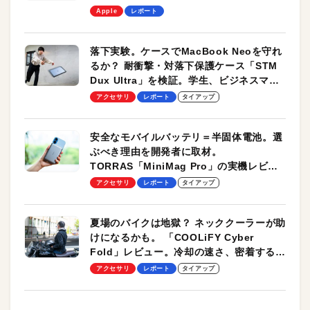
します！
Apple
レポート
落下実験。ケースでMacBook Neoを守れ
るか？ 耐衝撃・対落下保護ケース「STM
Dux Ultra」を検証。学生、ビジネスマン
のモバイルユースに最適！
アクセサリ
レポート
タイアップ
安全なモバイルバッテリ＝半固体電池。選
ぶべき理由を開発者に取材。
TORRAS「MiniMag Pro」の実機レビュ
ーも
アクセサリ
レポート
タイアップ
夏場のバイクは地獄？ ネッククーラーが助
けになるかも。 「COOLiFY Cyber
Fold」レビュー。冷却の速さ、密着する冷
却プレート、シンプルな操作性がグッド！
アクセサリ
レポート
タイアップ