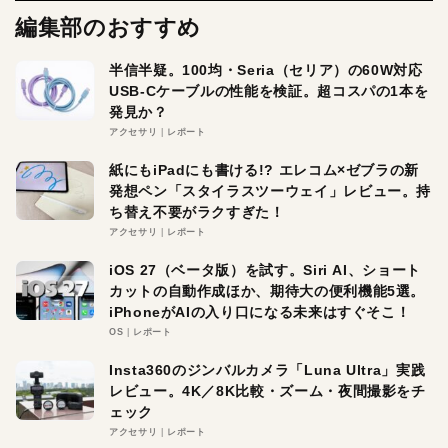
編集部のおすすめ
半信半疑。100均・Seria（セリア）の60W対応
USB-Cケーブルの性能を検証。超コスパの1本を
発見か？
アクセサリ
レポート
紙にもiPadにも書ける!? エレコム×ゼブラの新
発想ペン「スタイラスツーウェイ」レビュー。持
ち替え不要がラクすぎた！
アクセサリ
レポート
iOS 27（ベータ版）を試す。Siri AI、ショート
カットの自動作成ほか、期待大の便利機能5選。
iPhoneがAIの入り口になる未来はすぐそこ！
OS
レポート
Insta360のジンバルカメラ「Luna Ultra」実践
レビュー。4K／8K比較・ズーム・夜間撮影をチ
ェック
アクセサリ
レポート