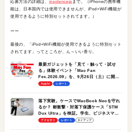
応募方法の詳細は、
insolencejp
まで。（iPhoneの携帯機
能は、日本国内では使用できませんが、iPod+WiFi機能が
使用できるように特別セットされてます。）
ーー
最後の、「iPod+WiFi機能が使用できるように特別セット
されてます」ってところが、ん～いい香り。
最新ガジェットを「見て・触って・試せ
る」体験イベント「Mac Fan
Fes.2026.09」を、9月26日（土）に開催
します！
Apple
レポート
落下実験。ケースでMacBook Neoを守れ
るか？ 耐衝撃・対落下保護ケース「STM
Dux Ultra」を検証。学生、ビジネスマン
のモバイルユースに最適！
アクセサリ
レポート
タイアップ