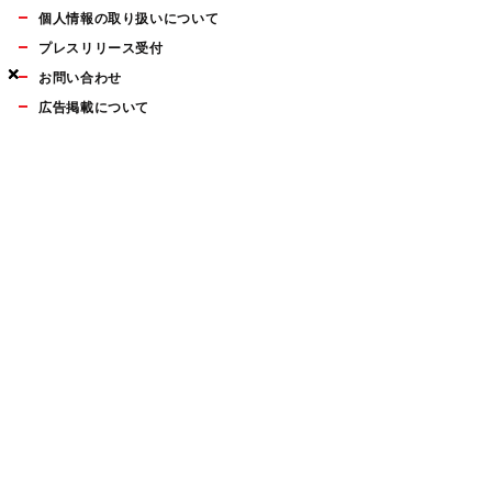
個人情報の取り扱いについて
プレスリリース受付
×
×
×
お問い合わせ
広告掲載について
マイナビBOOKS
Mac Fan Portalの人気記事ランキングやおすすめ記事、編集部
員によるコラムなどをまとめたメールマガジンを毎週金曜日に
配信します。お気軽にご登録ください。
Mac Fan メールマガジン
無料登録はこちら
Copyright © Mynavi Publishing Corporation