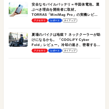
安全なモバイルバッテリ＝半固体電池。選
ぶべき理由を開発者に取材。
TORRAS「MiniMag Pro」の実機レビュ
ーも
アクセサリ
レポート
タイアップ
夏場のバイクは地獄？ ネッククーラーが助
けになるかも。 「COOLiFY Cyber
Fold」レビュー。冷却の速さ、密着する冷
却プレート、シンプルな操作性がグッド！
アクセサリ
レポート
タイアップ