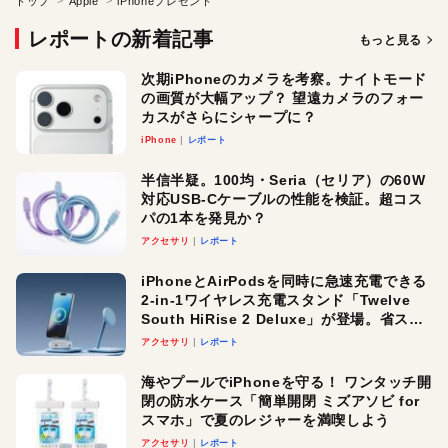
トップ
Apple
iPhoneプレゼント
レポートの新着記事
もっと見る
次期iPhoneのカメラを考察。ナイトモード
の画質が大幅アップ？ 望遠カメラのフォー
カスがさらにシャープに？
iPhone
レポート
半信半疑。100均・Seria（セリア）の60W
対応USB-Cケーブルの性能を検証。超コス
パの1本を発見か？
アクセサリ
レポート
iPhoneとAirPodsを同時に急速充電できる
2-in-1ワイヤレス充電スタンド「Twelve
South HiRise 2 Deluxe」が登場。省スペ
ースでおしゃれに充電したい人にオスス
アクセサリ
レポート
メ！
海やプールでiPhoneを守る！ ワンタッチ開
閉の防水ケース「簡単開閉 ミズアソビ for
スマホ」で夏のレジャーを満喫しよう
アクセサリ
レポート