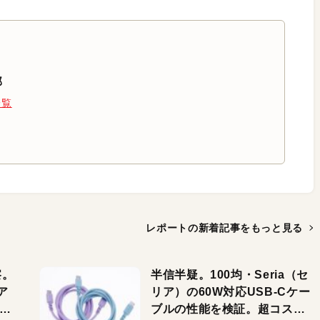
部
一覧
レポートの新着記事を
もっと見る
察。
半信半疑。100均・Seria（セ
ア
リア）の60W対応USB-Cケー
ーカ
ブルの性能を検証。超コスパ