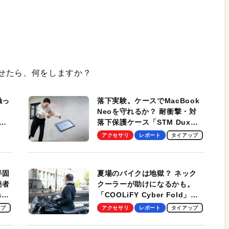
せたら、何をしますか？
触っ
落下実験。ケースでMacBook
Neoを守れるか？ 耐衝撃・対
落下保護ケース「STM Dux
しま
Ultra」を検証。学生、ビジネ
アクセサリ
レポート
タイアップ
スマンのモバイルユースに最
適！
半固
夏場のバイクは地獄？ ネック
発者
クーラーが助けになるかも。
ag
「COOLiFY Cyber Fold」レ
ビュー。冷却の速さ、密着する
ップ
アクセサリ
レポート
タイアップ
冷却プレート、シンプルな操作
性がグッド！