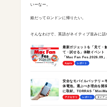
いーなー。
姫だってロンドンに帰りたい。
そんなわけで、英語がネイティブ並みに話
最新ガジェットを「見て・
て・試せる」体験イベント
「Mac Fan Fes.2026.09」
を、9月26日（土）に開催
Apple
レポート
す！
安全なモバイルバッテリ＝
体電池。選ぶべき理由を開
に取材。TORRAS「MiniM
Pro」の実機レビューも
アクセサリ
レポート
タイア