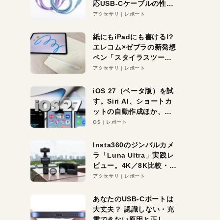
応USB-Cケーブルの性能
を検証。超コスパの1本を
アクセサリ
レポート
発見か？
紙にもiPadにも書ける!?
エレコム×ゼブラの新発想
ペン「スタイラスツーウ
ェイ」レビュー。持ち替
アクセサリ
レポート
え不要がラクすぎた！
iOS 27（ベータ版）を試
す。Siri AI、ショートカ
ットの自動作成ほか、期
待大の便利機能5選。
OS
レポート
iPhoneがAIの入り口にな
る未来はすぐそこ！
Insta360のジンバルカメ
ラ「Luna Ultra」実践レ
ビュー。4K／8K比較・ズ
ーム・夜間撮影をチェッ
アクセサリ
レポート
ク
あなたのUSB-Cポートは
大丈夫？ 認識しない・充
電できない原因と正しい