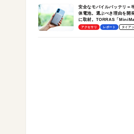
安全なモバイルバッテリ＝
体電池。選ぶべき理由を開
に取材。TORRAS「MiniM
Pro」の実機レビューも
アクセサリ
レポート
タイア