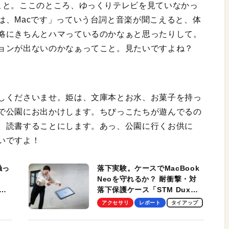
こと。ここのところ、ゆっくりテレビを見ていなかっ
は、Macです」っていう台詞と音楽が聞こえると、体
略にきちんとハマっているのかなぁと思ったりして。
ョンが出ないのかなぁってこと。見たいですよね？
しくださいませ。姫は、文庫本とお水、お菓子を持っ
で公園にお出かけします。ちびっこたちが遊んでるの
、読書することにします。あっ、公園に行くお供に
いいですよ！
触っ
落下実験。ケースでMacBook
Neoを守れるか？ 耐衝撃・対
落下保護ケース「STM Dux
しま
Ultra」を検証。学生、ビジネ
アクセサリ
レポート
タイアップ
スマンのモバイルユースに最
適！