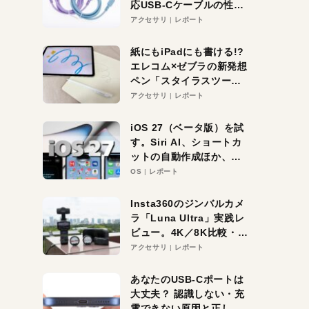
応USB-Cケーブルの性能
を検証。超コスパの1本を
アクセサリ
レポート
発見か？
紙にもiPadにも書ける!?
エレコム×ゼブラの新発想
ペン「スタイラスツーウ
ェイ」レビュー。持ち替
アクセサリ
レポート
え不要がラクすぎた！
iOS 27（ベータ版）を試
す。Siri AI、ショートカ
ットの自動作成ほか、期
待大の便利機能5選。
OS
レポート
iPhoneがAIの入り口にな
る未来はすぐそこ！
Insta360のジンバルカメ
ラ「Luna Ultra」実践レ
ビュー。4K／8K比較・ズ
ーム・夜間撮影をチェッ
アクセサリ
レポート
ク
あなたのUSB-Cポートは
大丈夫？ 認識しない・充
電できない原因と正しい