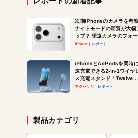
レポートの新着記事
次期iPhoneのカメラを考
ナイトモードの画質が大幅
ップ？ 望遠カメラのフォ
スがさらにシャープに？
iPhone
レポート
iPhoneとAirPodsを同時
速充電できる2-in-1ワイヤ
ス充電スタンド「Twelve
South HiRise 2 Deluxe
アクセサリ
レポート
登場。省スペースでおしゃ
に充電したい人にオススメ
製品カテゴリ