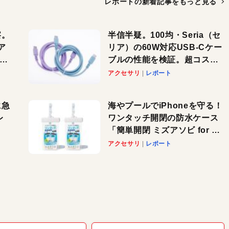
レポートの新着記事を
もっと見る
察。
半信半疑。100均・Seria（セ
ア
リア）の60W対応USB-Cケー
ーカ
ブルの性能を検証。超コスパ
の1本を発見か？
アクセサリ
レポート
に急
海やプールでiPhoneを守る！
レ
ワンタッチ開閉の防水ケース
「簡単開閉 ミズアソビ for ス
」が
マホ」で夏のレジャーを満喫
アクセサリ
レポート
れ
しよう
！