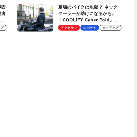
半固
夏場のバイクは地獄？ ネック
発者
クーラーが助けになるかも。
ag
「COOLiFY Cyber Fold」レ
ビュー。冷却の速さ、密着する
ップ
アクセサリ
レポート
タイアップ
冷却プレート、シンプルな操作
性がグッド！