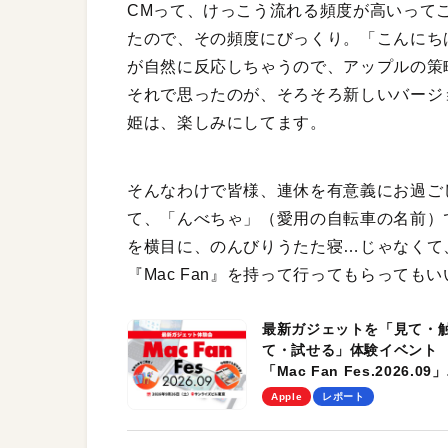
CMって、けっこう流れる頻度が高いって
たので、その頻度にびっくり。「こんにち
が自然に反応しちゃうので、アップルの策
それで思ったのが、そろそろ新しいバージ
姫は、楽しみにしてます。
そんなわけで皆様、連休を有意義にお過ご
て、「んべちゃ」（愛用の自転車の名前）
を横目に、のんびりうたた寝…じゃなくて
『Mac Fan』を持って行ってもらっても
最新ガジェットを「見て・
て・試せる」体験イベント
「Mac Fan Fes.2026.09」
を、9月26日（土）に開催
Apple
レポート
す！