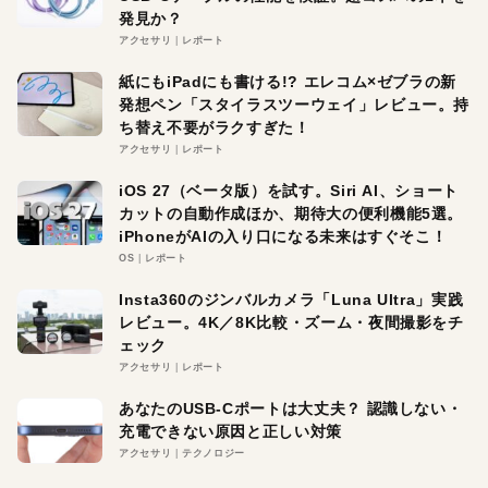
発見か？
アクセサリ
レポート
紙にもiPadにも書ける!? エレコム×ゼブラの新
発想ペン「スタイラスツーウェイ」レビュー。持
ち替え不要がラクすぎた！
アクセサリ
レポート
iOS 27（ベータ版）を試す。Siri AI、ショート
カットの自動作成ほか、期待大の便利機能5選。
iPhoneがAIの入り口になる未来はすぐそこ！
OS
レポート
Insta360のジンバルカメラ「Luna Ultra」実践
レビュー。4K／8K比較・ズーム・夜間撮影をチ
ェック
アクセサリ
レポート
あなたのUSB-Cポートは大丈夫？ 認識しない・
充電できない原因と正しい対策
アクセサリ
テクノロジー