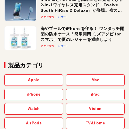
2-in-1ワイヤレス充電スタンド「Twelve
South HiRise 2 Deluxe」が登場。省スペ
ースでおしゃれに充電したい人にオスス
アクセサリ
レポート
メ！
海やプールでiPhoneを守る！ ワンタッチ開
閉の防水ケース「簡単開閉 ミズアソビ for
スマホ」で夏のレジャーを満喫しよう
アクセサリ
レポート
製品カテゴリ
Apple
Mac
iPhone
iPad
Watch
Vision
AirPods
TV&Home