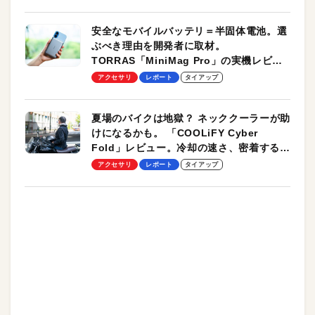
安全なモバイルバッテリ＝半固体電池。選
ぶべき理由を開発者に取材。
TORRAS「MiniMag Pro」の実機レビュ
ーも
アクセサリ
レポート
タイアップ
夏場のバイクは地獄？ ネッククーラーが助
けになるかも。 「COOLiFY Cyber
Fold」レビュー。冷却の速さ、密着する冷
却プレート、シンプルな操作性がグッド！
アクセサリ
レポート
タイアップ