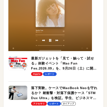
最新ガジェットを「見て・触って・試せ
る」体験イベント「Mac Fan
Fes.2026.09」を、9月26日（土）に開催
します！
Apple
レポート
落下実験。ケースでMacBook Neoを守れ
るか？ 耐衝撃・対落下保護ケース「STM
Dux Ultra」を検証。学生、ビジネスマン
のモバイルユースに最適！
アクセサリ
レポート
タイアップ