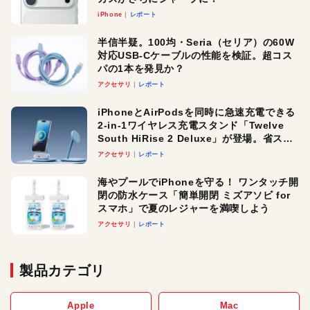
iPhone
レポート
半信半疑。100均・Seria（セリア）の60W
対応USB-Cケーブルの性能を検証。超コス
パの1本を発見か？
アクセサリ
レポート
iPhoneとAirPodsを同時に急速充電できる
2-in-1ワイヤレス充電スタンド「Twelve
South HiRise 2 Deluxe」が登場。省スペ
ースでおしゃれに充電したい人にオスス
アクセサリ
レポート
メ！
海やプールでiPhoneを守る！ ワンタッチ開
閉の防水ケース「簡単開閉 ミズアソビ for
スマホ」で夏のレジャーを満喫しよう
アクセサリ
レポート
製品カテゴリ
Apple
Mac