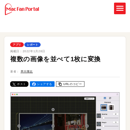
アプリ
レポート
掲載日：
2022年1月28日
複数の画像を並べて1枚に変換
著者：
早川厚志
ポスト
シェアする
URLのコピー