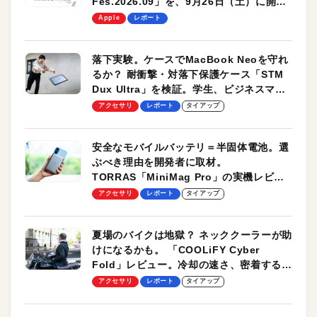
Fes.2026.09」を、9月26日（土）に開催
します！
Apple
レポート
落下実験。ケースでMacBook Neoを守れ
るか？ 耐衝撃・対落下保護ケース「STM
Dux Ultra」を検証。学生、ビジネスマン
のモバイルユースに最適！
アクセサリ
レポート
タイアップ
安全なモバイルバッテリ＝半固体電池。選
ぶべき理由を開発者に取材。
TORRAS「MiniMag Pro」の実機レビュ
ーも
アクセサリ
レポート
タイアップ
夏場のバイクは地獄？ ネッククーラーが助
けになるかも。 「COOLiFY Cyber
Fold」レビュー。冷却の速さ、密着する冷
却プレート、シンプルな操作性がグッド！
アクセサリ
レポート
タイアップ