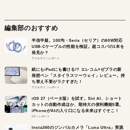
編集部のおすすめ
半信半疑。100均・Seria（セリア）の60W対応
USB-Cケーブルの性能を検証。超コスパの1本を
発見か？
アクセサリ
レポート
紙にもiPadにも書ける!? エレコム×ゼブラの新
発想ペン「スタイラスツーウェイ」レビュー。持
ち替え不要がラクすぎた！
アクセサリ
レポート
iOS 27（ベータ版）を試す。Siri AI、ショート
カットの自動作成ほか、期待大の便利機能5選。
iPhoneがAIの入り口になる未来はすぐそこ！
OS
レポート
Insta360のジンバルカメラ「Luna Ultra」実践