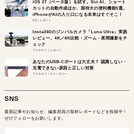
iOS 27（ベータ版）を試す。Siri AI、ショート
カットの自動作成ほか、期待大の便利機能5選。
iPhoneがAIの入り口になる未来はすぐそこ！
OS
レポート
Insta360のジンバルカメラ「Luna Ultra」実践
レビュー。4K／8K比較・ズーム・夜間撮影をチ
ェック
アクセサリ
レポート
あなたのUSB-Cポートは大丈夫？ 認識しない・
充電できない原因と正しい対策
アクセサリ
テクノロジー
SNS
最新記事やお知らせ、編集部員の取材レポートなどを投稿中！
ぜひフォローをお願いします。