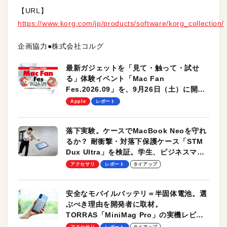
【URL】
https://www.korg.com/jp/products/software/korg_collection/
企画協力●株式会社コルグ
最新ガジェットを「見て・触って・試せ
る」体験イベント「Mac Fan
Fes.2026.09」を、9月26日（土）に開催
します！
Apple
レポート
落下実験。ケースでMacBook Neoを守れ
るか？ 耐衝撃・対落下保護ケース「STM
Dux Ultra」を検証。学生、ビジネスマン
のモバイルユースに最適！
アクセサリ
レポート
タイアップ
安全なモバイルバッテリ＝半固体電池。選
ぶべき理由を開発者に取材。
TORRAS「MiniMag Pro」の実機レビュ
ーも
アクセサリ
レポート
タイアップ