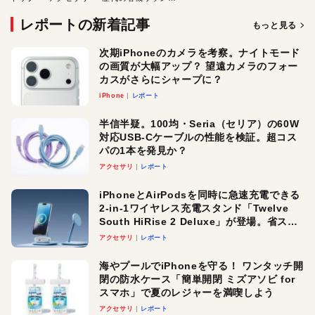
レポートの新着記事
もっと見る
次期iPhoneのカメラを考察。ナイトモード
の画質が大幅アップ？ 望遠カメラのフォー
カスがさらにシャープに？
iPhone
レポート
半信半疑。100均・Seria（セリア）の60W
対応USB-Cケーブルの性能を検証。超コス
パの1本を発見か？
アクセサリ
レポート
iPhoneとAirPodsを同時に急速充電できる
2-in-1ワイヤレス充電スタンド「Twelve
South HiRise 2 Deluxe」が登場。省スペ
ースでおしゃれに充電したい人にオスス
アクセサリ
レポート
メ！
海やプールでiPhoneを守る！ ワンタッチ開
閉の防水ケース「簡単開閉 ミズアソビ for
スマホ」で夏のレジャーを満喫しよう
アクセサリ
レポート