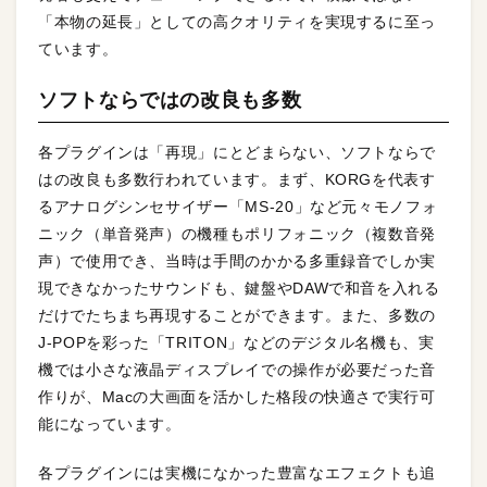
「本物の延長」としての高クオリティを実現するに至っ
ています。
ソフトならではの改良も多数
各プラグインは「再現」にとどまらない、ソフトならで
はの改良も多数行われています。まず、KORGを代表す
るアナログシンセサイザー「MS-20」など元々モノフォ
ニック（単音発声）の機種もポリフォニック（複数音発
声）で使用でき、当時は手間のかかる多重録音でしか実
現できなかったサウンドも、鍵盤やDAWで和音を入れる
だけでたちまち再現することができます。また、多数の
J-POPを彩った「TRITON」などのデジタル名機も、実
機では小さな液晶ディスプレイでの操作が必要だった音
作りが、Macの大画面を活かした格段の快適さで実行可
能になっています。
各プラグインには実機になかった豊富なエフェクトも追