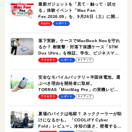
最新ガジェットを「見て・触って・試せ
る」体験イベント「Mac Fan
Fes.2026.09」を、9月26日（土）に開催
します！
Apple
レポート
落下実験。ケースでMacBook Neoを守れ
るか？ 耐衝撃・対落下保護ケース「STM
Dux Ultra」を検証。学生、ビジネスマン
のモバイルユースに最適！
アクセサリ
レポート
タイアップ
安全なモバイルバッテリ＝半固体電池。選
ぶべき理由を開発者に取材。
TORRAS「MiniMag Pro」の実機レビュ
ーも
アクセサリ
レポート
タイアップ
夏場のバイクは地獄？ ネッククーラーが助
けになるかも。 「COOLiFY Cyber
Fold」レビュー。冷却の速さ、密着する冷