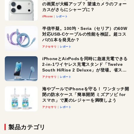
の画質が大幅アップ？ 望遠カメラのフォー
カスがさらにシャープに？
iPhone
レポート
半信半疑。100均・Seria（セリア）の60W
対応USB-Cケーブルの性能を検証。超コス
パの1本を発見か？
アクセサリ
レポート
iPhoneとAirPodsを同時に急速充電できる
2-in-1ワイヤレス充電スタンド「Twelve
South HiRise 2 Deluxe」が登場。省スペ
ースでおしゃれに充電したい人にオスス
アクセサリ
レポート
メ！
海やプールでiPhoneを守る！ ワンタッチ開
閉の防水ケース「簡単開閉 ミズアソビ for
スマホ」で夏のレジャーを満喫しよう
アクセサリ
レポート
製品カテゴリ