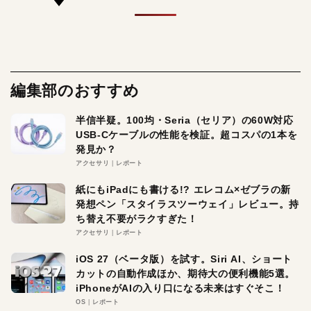
編集部のおすすめ
半信半疑。100均・Seria（セリア）の60W対応
USB-Cケーブルの性能を検証。超コスパの1本を
発見か？
アクセサリ
レポート
紙にもiPadにも書ける!? エレコム×ゼブラの新
発想ペン「スタイラスツーウェイ」レビュー。持
ち替え不要がラクすぎた！
アクセサリ
レポート
iOS 27（ベータ版）を試す。Siri AI、ショート
カットの自動作成ほか、期待大の便利機能5選。
iPhoneがAIの入り口になる未来はすぐそこ！
OS
レポート