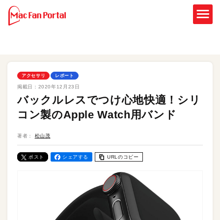
アクセサリ
レポート
掲載日：
2020年12月23日
バックルレスでつけ心地快適！シリ
コン製のApple Watch用バンド
著者：
松山茂
ポスト
シェアする
URLのコピー