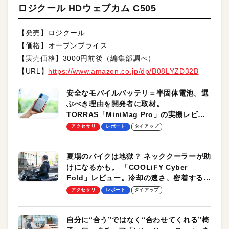
ロジクール HDウェブカム C505
【発売】ロジクール
【価格】オープンプライス
【実売価格】3000円前後（編集部調べ）
【URL】
https://www.amazon.co.jp/dp/B08LYZD32B
安全なモバイルバッテリ＝半固体電池。選
ぶべき理由を開発者に取材。
TORRAS「MiniMag Pro」の実機レビュ
ーも
アクセサリ
レポート
タイアップ
夏場のバイクは地獄？ ネッククーラーが助
けになるかも。 「COOLiFY Cyber
Fold」レビュー。冷却の速さ、密着する冷
却プレート、シンプルな操作性がグッド！
アクセサリ
レポート
タイアップ
自分に“合う”ではなく“合わせてくれる”椅