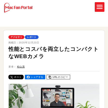
アクセサリ
レポート
掲載日：
2020年12月23日
性能とコスパを両立したコンパクト
なWEBカメラ
著者：
松山茂
ポスト
シェアする
URLのコピー