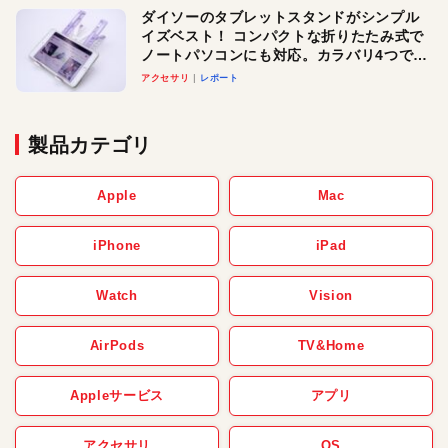
ダイソーのタブレットスタンドがシンプル
イズベスト！ コンパクトな折りたたみ式で
ノートパソコンにも対応。カラバリ4つで選
べる楽しさも
アクセサリ
レポート
製品カテゴリ
Apple
Mac
iPhone
iPad
Watch
Vision
AirPods
TV&Home
Appleサービス
アプリ
アクセサリ
OS