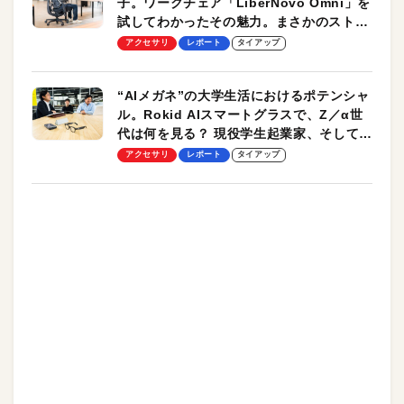
子。ワークチェア「LiberNovo Omni」を
試してわかったその魅力。まさかのストレ
ッチ機能も搭載
アクセサリ
レポート
タイアップ
“AIメガネ”の大学生活におけるポテンシャ
ル。Rokid AIスマートグラスで、Z／α世
代は何を見る？ 現役学生起業家、そして教
授による体験会レポート【PR】
アクセサリ
レポート
タイアップ