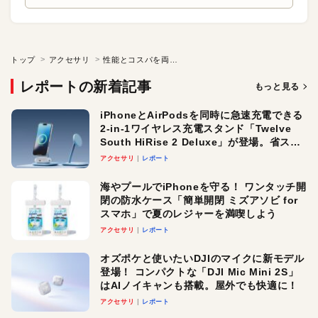
トップ
アクセサリ
性能とコスパを両立したコンパクトなWEBカメラ
レポートの新着記事
もっと見る
iPhoneとAirPodsを同時に急速充電できる
2-in-1ワイヤレス充電スタンド「Twelve
South HiRise 2 Deluxe」が登場。省スペ
ースでおしゃれに充電したい人にオスス
アクセサリ
レポート
メ！
海やプールでiPhoneを守る！ ワンタッチ開
閉の防水ケース「簡単開閉 ミズアソビ for
スマホ」で夏のレジャーを満喫しよう
アクセサリ
レポート
オズポケと使いたいDJIのマイクに新モデル
登場！ コンパクトな「DJI Mic Mini 2S」
はAIノイキャンも搭載。屋外でも快適に！
アクセサリ
レポート