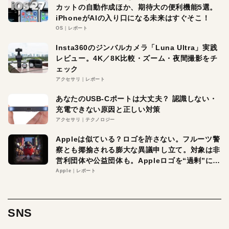
カットの自動作成ほか、期待大の便利機能5選。
iPhoneがAIの入り口になる未来はすぐそこ！
OS
レポート
Insta360のジンバルカメラ「Luna Ultra」実践
レビュー。4K／8K比較・ズーム・夜間撮影をチ
ェック
アクセサリ
レポート
あなたのUSB-Cポートは大丈夫？ 認識しない・
充電できない原因と正しい対策
アクセサリ
テクノロジー
Appleは似ている？ロゴを許さない。フルーツ警
察とも揶揄される膨大な異議申し立て。対象は非
営利団体や公益団体も。Appleロゴを“過剰”に守
る理由とは
Apple
レポート
SNS