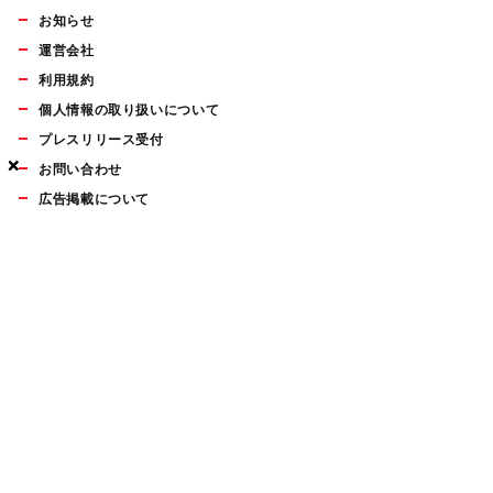
お知らせ
運営会社
利用規約
個人情報の取り扱いについて
プレスリリース受付
×
×
×
お問い合わせ
広告掲載について
マイナビBOOKS
Mac Fan Portalの人気記事ランキングやおすすめ記事、編集部
員によるコラムなどをまとめたメールマガジンを毎週金曜日に
配信します。お気軽にご登録ください。
Mac Fan メールマガジン
無料登録はこちら