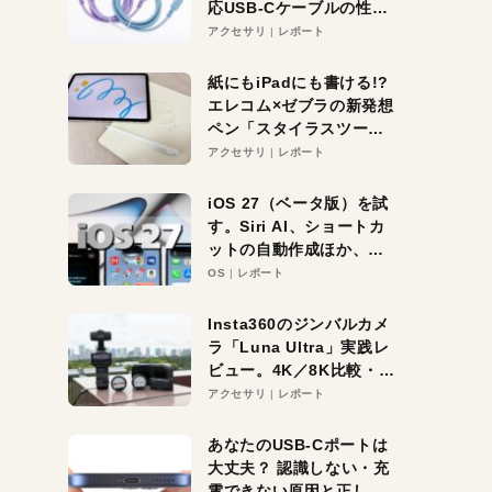
応USB-Cケーブルの性能
を検証。超コスパの1本を
アクセサリ
レポート
発見か？
紙にもiPadにも書ける!?
エレコム×ゼブラの新発想
ペン「スタイラスツーウ
ェイ」レビュー。持ち替
アクセサリ
レポート
え不要がラクすぎた！
iOS 27（ベータ版）を試
す。Siri AI、ショートカ
ットの自動作成ほか、期
待大の便利機能5選。
OS
レポート
iPhoneがAIの入り口にな
る未来はすぐそこ！
Insta360のジンバルカメ
ラ「Luna Ultra」実践レ
ビュー。4K／8K比較・ズ
ーム・夜間撮影をチェッ
アクセサリ
レポート
ク
あなたのUSB-Cポートは
大丈夫？ 認識しない・充
電できない原因と正しい