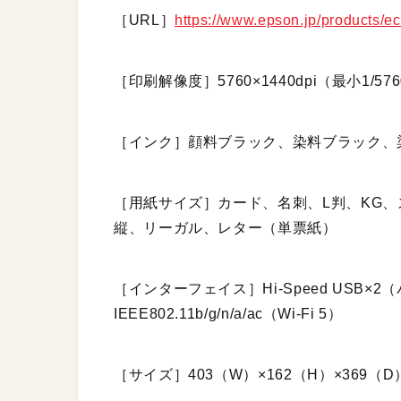
［URL］
https://www.epson.jp/products/e
［印刷解像度］5760×1440dpi（最小1
［インク］顔料ブラック、染料ブラック、
［用紙サイズ］カード、名刺、L判、KG、
縦、リーガル、レター（単票紙）
［インターフェイス］Hi-Speed USB×2（
IEEE802.11b/g/n/a/ac（Wi-Fi 5）
［サイズ］403（W）×162（H）×369（