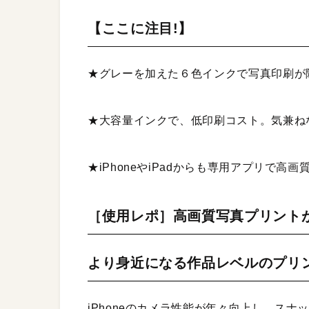
【ここに注目!】
★グレーを加えた６色インクで写真印刷が
★大容量インクで、低印刷コスト。気兼ね
★iPhoneやiPadからも専用アプリで高
［使用レポ］高画質写真プリント
より身近になる作品レベルのプリ
iPhoneのカメラ性能が年々向上し、ス