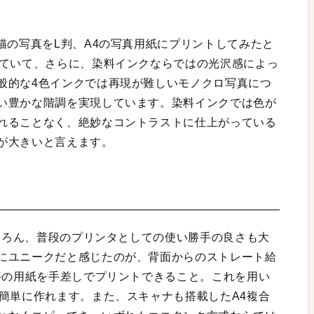
猫の写真をL判、A4の写真用紙にプリントしてみたと
していて、さらに、染料インクならではの光沢感によっ
般的な4色インクでは再現が難しいモノクロ写真につ
い豊かな階調を実現しています。染料インクでは色が
れることなく、絶妙なコントラストに仕上がっている
が大きいと言えます。
もちろん、普段のプリンタとしての使い勝手の良さも大
にユニークだと感じたのが、背面からのストレート給
手の用紙を手差しでプリントできること。これを用い
簡単に作れます。また、スキャナも搭載したA4複合