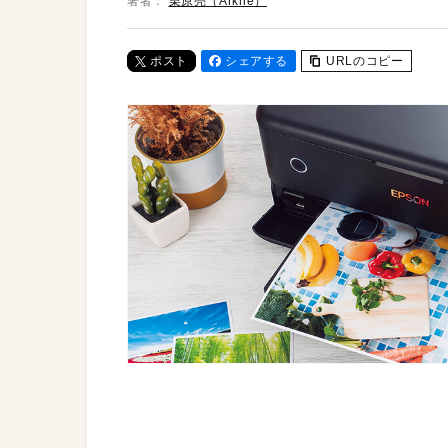
著者：
栗原亮（Arkhē）
ポスト
シェアする
URLのコピー