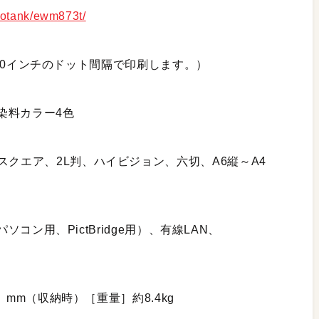
cotank/ewm873t/
/5760インチのドット間隔で印刷します。）
染料カラー4色
スクエア、2L判、ハイビジョン、六切、A6縦～A4
パソコン用、PictBridge用）、有線LAN、
D）mm（収納時）［重量］約8.4kg