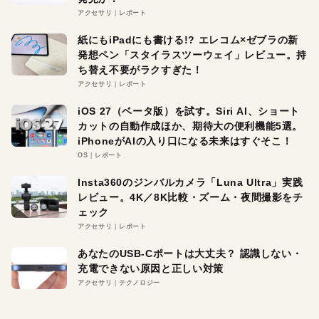
アクセサリ
レポート
紙にもiPadにも書ける!? エレコム×ゼブラの新
発想ペン「スタイラスツーウェイ」レビュー。持
ち替え不要がラクすぎた！
アクセサリ
レポート
iOS 27（ベータ版）を試す。Siri AI、ショート
カットの自動作成ほか、期待大の便利機能5選。
iPhoneがAIの入り口になる未来はすぐそこ！
OS
レポート
Insta360のジンバルカメラ「Luna Ultra」実践
レビュー。4K／8K比較・ズーム・夜間撮影をチ
ェック
アクセサリ
レポート
あなたのUSB-Cポートは大丈夫？ 認識しない・
充電できない原因と正しい対策
アクセサリ
テクノロジー