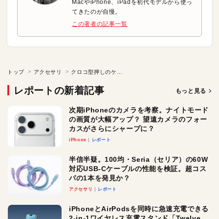
MacやiPhone、iPadを初代モデルから使っ
てきたのが自慢。
この著者の記事一覧
トップ
アクセサリ
クロコ型押しのケースで最新のiPhoneをゴージャスに！
レポートの新着記事
もっと見る
次期iPhoneのカメラを考察。ナイトモード
の画質が大幅アップ？ 望遠カメラのフォー
カスがさらにシャープに？
iPhone
レポート
半信半疑。100均・Seria（セリア）の60W
対応USB-Cケーブルの性能を検証。超コス
パの1本を発見か？
アクセサリ
レポート
iPhoneとAirPodsを同時に急速充電できる
2-in-1ワイヤレス充電スタンド「Twelve