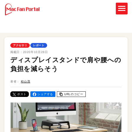
アクセサリ
レポート
掲載日：
2020年10月28日
ディスプレイスタンドで肩や腰への
負担を減らそう
著者：
松山茂
ポスト
シェアする
URLのコピー