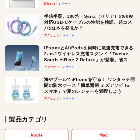
iPhone
レポート
半信半疑。100均・Seria（セリア）の60W
対応USB-Cケーブルの性能を検証。超コス
パの1本を発見か？
アクセサリ
レポート
iPhoneとAirPodsを同時に急速充電できる
2-in-1ワイヤレス充電スタンド「Twelve
South HiRise 2 Deluxe」が登場。省スペ
ースでおしゃれに充電したい人にオスス
アクセサリ
レポート
メ！
海やプールでiPhoneを守る！ ワンタッチ開
閉の防水ケース「簡単開閉 ミズアソビ for
スマホ」で夏のレジャーを満喫しよう
アクセサリ
レポート
製品カテゴリ
Apple
Mac