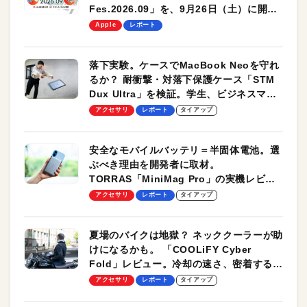
Fes.2026.09」を、9月26日（土）に開催
します！
Apple
レポート
落下実験。ケースでMacBook Neoを守れ
るか？ 耐衝撃・対落下保護ケース「STM
Dux Ultra」を検証。学生、ビジネスマン
のモバイルユースに最適！
アクセサリ
レポート
タイアップ
安全なモバイルバッテリ＝半固体電池。選
ぶべき理由を開発者に取材。
TORRAS「MiniMag Pro」の実機レビュ
ーも
アクセサリ
レポート
タイアップ
夏場のバイクは地獄？ ネッククーラーが助
けになるかも。 「COOLiFY Cyber
Fold」レビュー。冷却の速さ、密着する冷
却プレート、シンプルな操作性がグッド！
アクセサリ
レポート
タイアップ