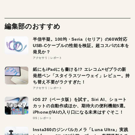
編集部のおすすめ
半信半疑。100均・Seria（セリア）の60W対応
USB-Cケーブルの性能を検証。超コスパの1本を
発見か？
アクセサリ
レポート
紙にもiPadにも書ける!? エレコム×ゼブラの新
発想ペン「スタイラスツーウェイ」レビュー。持
ち替え不要がラクすぎた！
アクセサリ
レポート
iOS 27（ベータ版）を試す。Siri AI、ショート
カットの自動作成ほか、期待大の便利機能5選。
iPhoneがAIの入り口になる未来はすぐそこ！
OS
レポート
Insta360のジンバルカメラ「Luna Ultra」実践