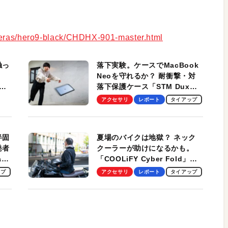
ameras/hero9-black/CHDHX-901-master.html
触っ
落下実験。ケースでMacBook
Neoを守れるか？ 耐衝撃・対
落下保護ケース「STM Dux
しま
Ultra」を検証。学生、ビジネ
アクセサリ
レポート
タイアップ
スマンのモバイルユースに最
適！
半固
夏場のバイクは地獄？ ネック
発者
クーラーが助けになるかも。
ag
「COOLiFY Cyber Fold」レ
ビュー。冷却の速さ、密着する
ップ
アクセサリ
レポート
タイアップ
冷却プレート、シンプルな操作
性がグッド！