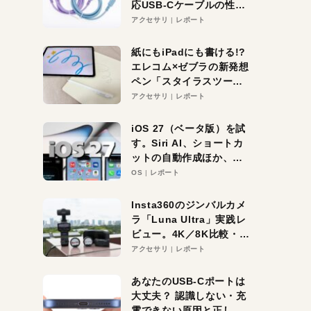
応USB-Cケーブルの性能
を検証。超コスパの1本を
アクセサリ
レポート
発見か？
紙にもiPadにも書ける!?
エレコム×ゼブラの新発想
ペン「スタイラスツーウ
ェイ」レビュー。持ち替
アクセサリ
レポート
え不要がラクすぎた！
iOS 27（ベータ版）を試
す。Siri AI、ショートカ
ットの自動作成ほか、期
待大の便利機能5選。
OS
レポート
iPhoneがAIの入り口にな
る未来はすぐそこ！
Insta360のジンバルカメ
ラ「Luna Ultra」実践レ
ビュー。4K／8K比較・ズ
ーム・夜間撮影をチェッ
アクセサリ
レポート
ク
あなたのUSB-Cポートは
大丈夫？ 認識しない・充
電できない原因と正しい