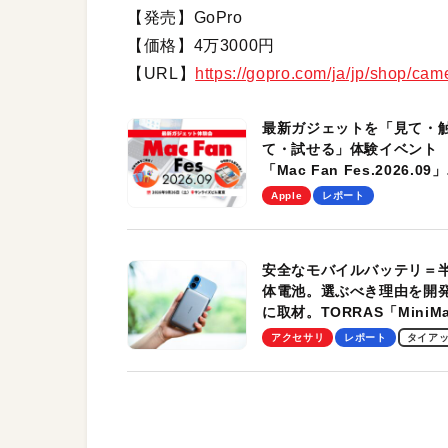
【発売】GoPro
【価格】4万3000円
【URL】
https://gopro.com/ja/jp/shop/c
最新ガジェットを「見て・
て・試せる」体験イベント
「Mac Fan Fes.2026.09」
を、9月26日（土）に開催
Apple
レポート
す！
安全なモバイルバッテリ＝
体電池。選ぶべき理由を開
に取材。TORRAS「MiniM
Pro」の実機レビューも
アクセサリ
レポート
タイア