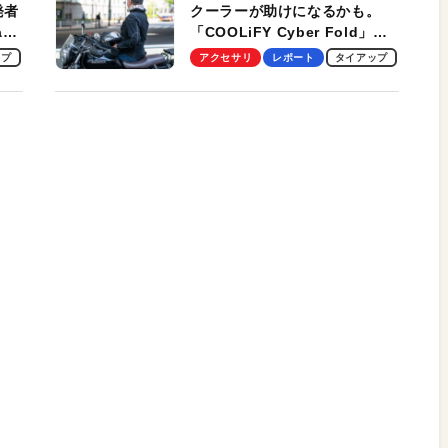
発者
クーラーが助けになるかも。
ag
「COOLiFY Cyber Fold」レ
ビュー。冷却の速さ、密着する
ップ
アクセサリ
レポート
タイアップ
冷却プレート、シンプルな操作
性がグッド！