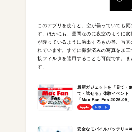
このアプリを使うと、空が曇っていても雨
す。ほかにも、昼間なのに夜空のように変
が降っているように演出するもの等、写真
れています。すでに撮影済みの写真を加工
接フィルタを適用することも可能です。ま
す。
最新ガジェットを「見て・
て・試せる」体験イベント
「Mac Fan Fes.2026.09」
を、9月26日（土）に開催
Apple
レポート
す！
安全なモバイルバッテリ＝