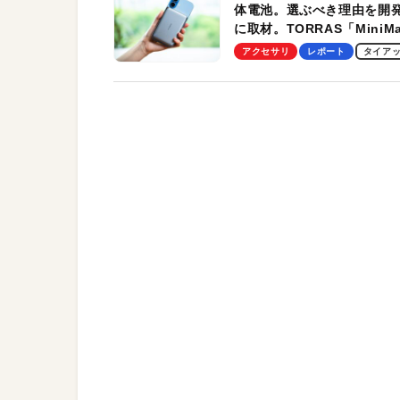
体電池。選ぶべき理由を開
に取材。TORRAS「MiniM
Pro」の実機レビューも
アクセサリ
レポート
タイア