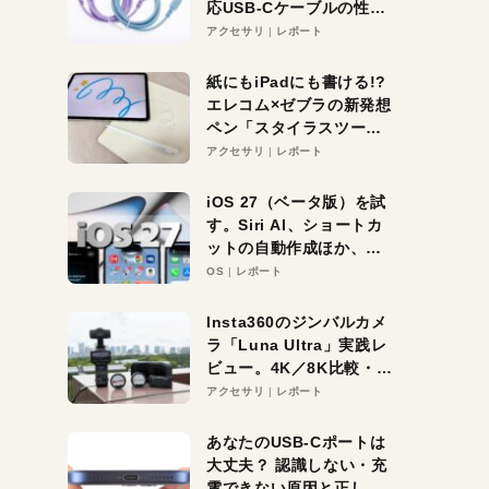
応USB-Cケーブルの性能
を検証。超コスパの1本を
アクセサリ
レポート
発見か？
紙にもiPadにも書ける!?
エレコム×ゼブラの新発想
ペン「スタイラスツーウ
ェイ」レビュー。持ち替
アクセサリ
レポート
え不要がラクすぎた！
iOS 27（ベータ版）を試
す。Siri AI、ショートカ
ットの自動作成ほか、期
待大の便利機能5選。
OS
レポート
iPhoneがAIの入り口にな
る未来はすぐそこ！
Insta360のジンバルカメ
ラ「Luna Ultra」実践レ
ビュー。4K／8K比較・ズ
ーム・夜間撮影をチェッ
アクセサリ
レポート
ク
あなたのUSB-Cポートは
大丈夫？ 認識しない・充
電できない原因と正しい