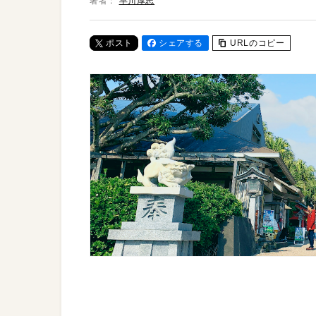
著者：
早川厚志
ポスト
シェアする
URLのコピー