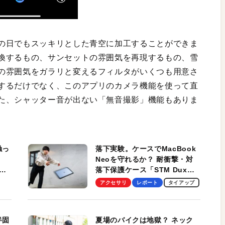
の日でもスッキリとした青空に加工することができま
換するもの、サンセットの雰囲気を再現するもの、雪
の雰囲気をガラリと変えるフィルタがいくつも用意さ
するだけでなく、このアプリのカメラ機能を使って直
た、シャッター音が出ない「無音撮影」機能もありま
触っ
落下実験。ケースでMacBook
Neoを守れるか？ 耐衝撃・対
落下保護ケース「STM Dux
しま
Ultra」を検証。学生、ビジネ
アクセサリ
レポート
タイアップ
スマンのモバイルユースに最
適！
半固
夏場のバイクは地獄？ ネック