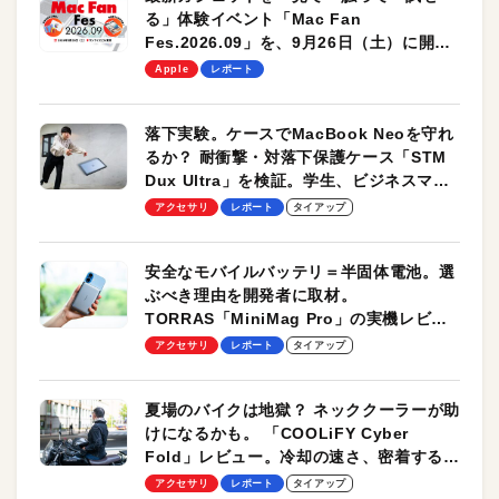
る」体験イベント「Mac Fan
Fes.2026.09」を、9月26日（土）に開催
します！
Apple
レポート
落下実験。ケースでMacBook Neoを守れ
るか？ 耐衝撃・対落下保護ケース「STM
Dux Ultra」を検証。学生、ビジネスマン
のモバイルユースに最適！
アクセサリ
レポート
タイアップ
安全なモバイルバッテリ＝半固体電池。選
ぶべき理由を開発者に取材。
TORRAS「MiniMag Pro」の実機レビュ
ーも
アクセサリ
レポート
タイアップ
夏場のバイクは地獄？ ネッククーラーが助
けになるかも。 「COOLiFY Cyber
Fold」レビュー。冷却の速さ、密着する冷
却プレート、シンプルな操作性がグッド！
アクセサリ
レポート
タイアップ