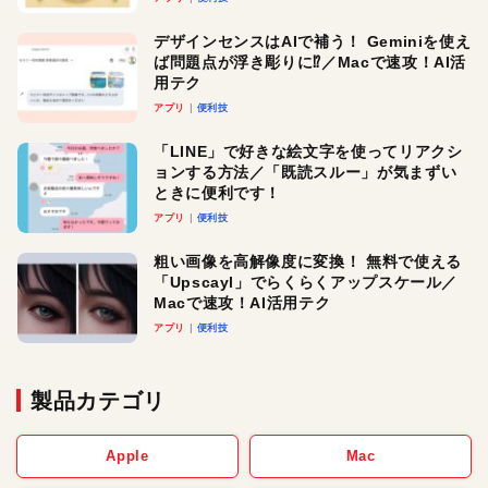
デザインセンスはAIで補う！ Geminiを使え
ば問題点が浮き彫りに⁉︎／Macで速攻！AI活
用テク
アプリ
便利技
「LINE」で好きな絵文字を使ってリアクシ
ョンする方法／「既読スルー」が気まずい
ときに便利です！
アプリ
便利技
粗い画像を高解像度に変換！ 無料で使える
「Upscayl」でらくらくアップスケール／
Macで速攻！AI活用テク
アプリ
便利技
製品カテゴリ
Apple
Mac