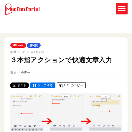
iPhone
便利技
掲載日：
2020年1月29日
３本指アクションで快適文章入力
著者：
今淳一
ポスト
シェアする
URLのコピー