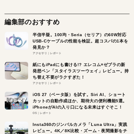
編集部のおすすめ
半信半疑。100均・Seria（セリア）の60W対応
USB-Cケーブルの性能を検証。超コスパの1本を
発見か？
アクセサリ
レポート
紙にもiPadにも書ける!? エレコム×ゼブラの新
発想ペン「スタイラスツーウェイ」レビュー。持
ち替え不要がラクすぎた！
アクセサリ
レポート
iOS 27（ベータ版）を試す。Siri AI、ショート
カットの自動作成ほか、期待大の便利機能5選。
iPhoneがAIの入り口になる未来はすぐそこ！
OS
レポート
Insta360のジンバルカメラ「Luna Ultra」実践
レビュー。4K／8K比較・ズーム・夜間撮影をチ