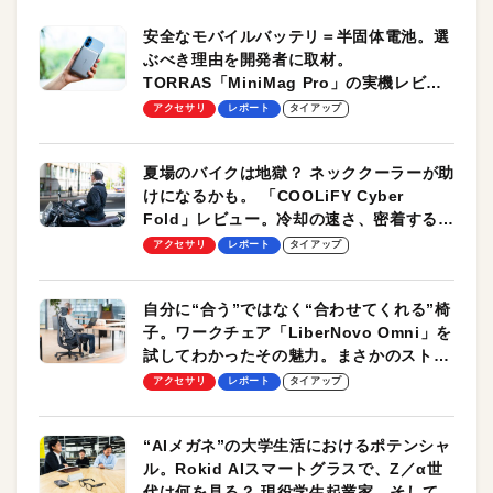
安全なモバイルバッテリ＝半固体電池。選
ぶべき理由を開発者に取材。
TORRAS「MiniMag Pro」の実機レビュ
ーも
アクセサリ
レポート
タイアップ
夏場のバイクは地獄？ ネッククーラーが助
けになるかも。 「COOLiFY Cyber
Fold」レビュー。冷却の速さ、密着する冷
却プレート、シンプルな操作性がグッド！
アクセサリ
レポート
タイアップ
自分に“合う”ではなく“合わせてくれる”椅
子。ワークチェア「LiberNovo Omni」を
試してわかったその魅力。まさかのストレ
ッチ機能も搭載
アクセサリ
レポート
タイアップ
“AIメガネ”の大学生活におけるポテンシャ
ル。Rokid AIスマートグラスで、Z／α世
代は何を見る？ 現役学生起業家、そして教