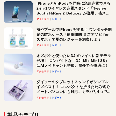
iPhoneとAirPodsを同時に急速充電できる
2-in-1ワイヤレス充電スタンド「Twelve
South HiRise 2 Deluxe」が登場。省スペ
ースでおしゃれに充電したい人にオスス
アクセサリ
レポート
メ！
海やプールでiPhoneを守る！ ワンタッチ開
閉の防水ケース「簡単開閉 ミズアソビ for
スマホ」で夏のレジャーを満喫しよう
アクセサリ
レポート
オズポケと使いたいDJIのマイクに新モデル
登場！ コンパクトな「DJI Mic Mini 2S」
はAIノイキャンも搭載。屋外でも快適に！
アクセサリ
レポート
ダイソーのタブレットスタンドがシンプル
イズベスト！ コンパクトな折りたたみ式で
ノートパソコンにも対応。カラバリ4つで選
べる楽しさも
アクセサリ
レポート
製品カテゴリ