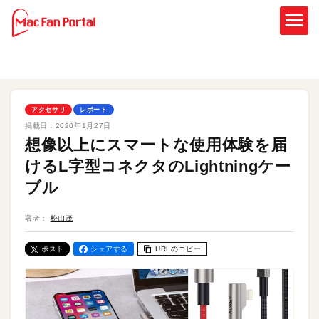
アクセサリ
レポート
掲載日：
2020年1月27日
想像以上にスマートな使用体験を届
けるL字型コネクタのLightningケー
ブル
著者：
松山茂
ポスト
シェアする
URLのコピー