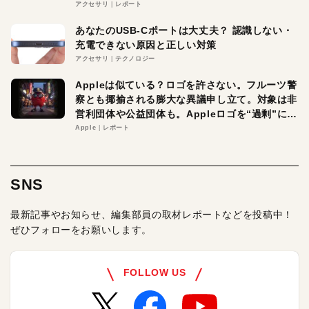
アクセサリ
レポート
あなたのUSB-Cポートは大丈夫？ 認識しない・
充電できない原因と正しい対策
アクセサリ
テクノロジー
Appleは似ている？ロゴを許さない。フルーツ警
察とも揶揄される膨大な異議申し立て。対象は非
営利団体や公益団体も。Appleロゴを“過剰”に守
る理由とは
Apple
レポート
SNS
最新記事やお知らせ、編集部員の取材レポートなどを投稿中！
ぜひフォローをお願いします。
FOLLOW US