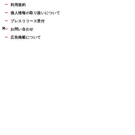
利用規約
個人情報の取り扱いについて
プレスリリース受付
×
×
×
お問い合わせ
広告掲載について
マイナビBOOKS
Mac Fan Portalの人気記事ランキングやおすすめ記事、編集部
員によるコラムなどをまとめたメールマガジンを毎週金曜日に
配信します。お気軽にご登録ください。
Mac Fan メールマガジン
無料登録はこちら