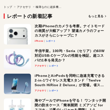
トップ
アクセサリ
極薄なのに超多機能! 人間工学から生まれたiPhoneスタンド
レポートの新着記事
もっと見る
次期iPhoneのカメラを考察。ナイトモード
の画質が大幅アップ？ 望遠カメラのフォー
カスがさらにシャープに？
iPhone
レポート
半信半疑。100均・Seria（セリア）の60W
対応USB-Cケーブルの性能を検証。超コス
パの1本を発見か？
アクセサリ
レポート
iPhoneとAirPodsを同時に急速充電できる
2-in-1ワイヤレス充電スタンド「Twelve
South HiRise 2 Deluxe」が登場。省スペ
ースでおしゃれに充電したい人にオスス
アクセサリ
レポート
メ！
海やプールでiPhoneを守る！ ワンタッチ開
閉の防水ケース「簡単開閉 ミズアソビ for
スマホ」で夏のレジャーを満喫しよう