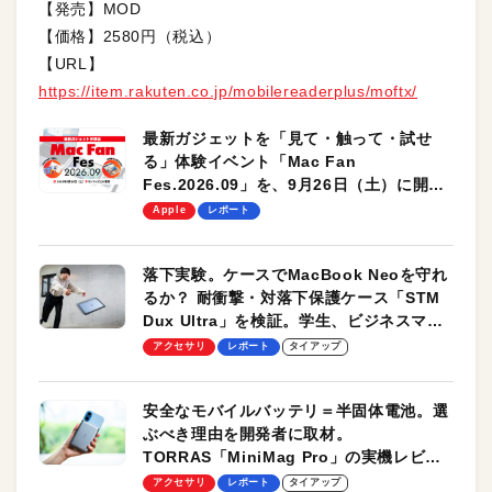
【発売】MOD
【価格】2580円（税込）
【URL】
https://item.rakuten.co.jp/mobilereaderplus/moftx/
最新ガジェットを「見て・触って・試せ
る」体験イベント「Mac Fan
Fes.2026.09」を、9月26日（土）に開催
します！
Apple
レポート
落下実験。ケースでMacBook Neoを守れ
るか？ 耐衝撃・対落下保護ケース「STM
Dux Ultra」を検証。学生、ビジネスマン
のモバイルユースに最適！
アクセサリ
レポート
タイアップ
安全なモバイルバッテリ＝半固体電池。選
ぶべき理由を開発者に取材。
TORRAS「MiniMag Pro」の実機レビュ
ーも
アクセサリ
レポート
タイアップ