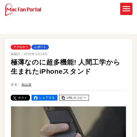
アクセサリ
レポート
掲載日：
2020年1月24日
極薄なのに超多機能! 人間工学から
生まれたiPhoneスタンド
著者：
松山茂
ポスト
シェアする
URLのコピー