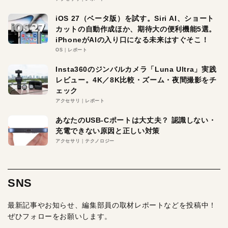
iOS 27（ベータ版）を試す。Siri AI、ショート
カットの自動作成ほか、期待大の便利機能5選。
iPhoneがAIの入り口になる未来はすぐそこ！
OS
レポート
Insta360のジンバルカメラ「Luna Ultra」実践
レビュー。4K／8K比較・ズーム・夜間撮影をチ
ェック
アクセサリ
レポート
あなたのUSB-Cポートは大丈夫？ 認識しない・
充電できない原因と正しい対策
アクセサリ
テクノロジー
SNS
最新記事やお知らせ、編集部員の取材レポートなどを投稿中！
ぜひフォローをお願いします。