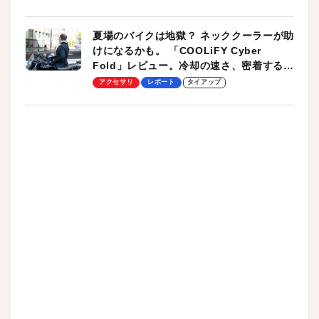
夏場のバイクは地獄？ ネッククーラーが助
けになるかも。 「COOLiFY Cyber
Fold」レビュー。冷却の速さ、密着する冷
却プレート、シンプルな操作性がグッド！
アクセサリ
レポート
タイアップ