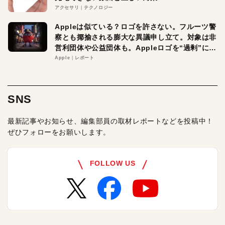
アクセサリ
テクノロジー
Appleは似ている？ロゴを許さない。フルーツ警
察とも揶揄される膨大な異議申し立て。対象は非
営利団体や公益団体も。Appleロゴを“過剰”に守
る理由とは
Apple
レポート
SNS
最新記事やお知らせ、編集部員の取材レポートなどを投稿中！
ぜひフォローをお願いします。
FOLLOW US