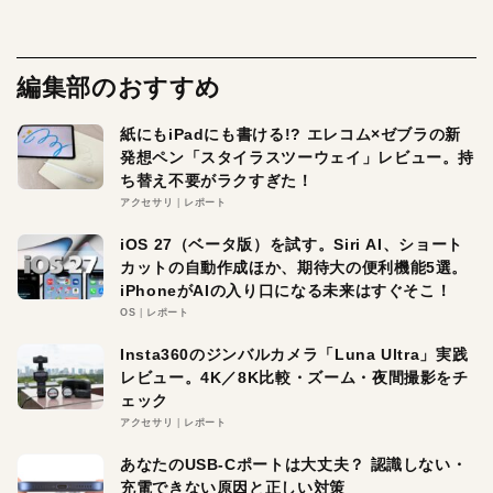
編集部のおすすめ
紙にもiPadにも書ける!? エレコム×ゼブラの新
発想ペン「スタイラスツーウェイ」レビュー。持
ち替え不要がラクすぎた！
アクセサリ
レポート
iOS 27（ベータ版）を試す。Siri AI、ショート
カットの自動作成ほか、期待大の便利機能5選。
iPhoneがAIの入り口になる未来はすぐそこ！
OS
レポート
Insta360のジンバルカメラ「Luna Ultra」実践
レビュー。4K／8K比較・ズーム・夜間撮影をチ
ェック
アクセサリ
レポート
あなたのUSB-Cポートは大丈夫？ 認識しない・
充電できない原因と正しい対策