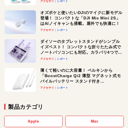
アクセサリ
レポート
オズポケと使いたいDJIのマイクに新モデル
登場！ コンパクトな「DJI Mic Mini 2S」
はAIノイキャンも搭載。屋外でも快適に！
アクセサリ
レポート
ダイソーのタブレットスタンドがシンプル
イズベスト！ コンパクトな折りたたみ式で
ノートパソコンにも対応。カラバリ4つで選
べる楽しさも
アクセサリ
レポート
薄くて軽いのに大容量！ ベルキンから
「BoostCharge Qi2 薄型 マグネット式モ
バイルバッテリー スタンド付き
10,000mAh」が登場。3台同時充電対応で
アクセサリ
レポート
使い勝手もグッド！
製品カテゴリ
Apple
Mac