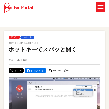
アプリ
レポート
掲載日：
2019年10月25日
ホットキーでスパッと開く
著者：
早川厚志
ポスト
シェアする
URLのコピー