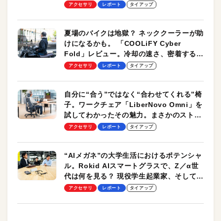
ーも
アクセサリ
レポート
タイアップ
夏場のバイクは地獄？ ネッククーラーが助
けになるかも。 「COOLiFY Cyber
Fold」レビュー。冷却の速さ、密着する冷
却プレート、シンプルな操作性がグッド！
アクセサリ
レポート
タイアップ
自分に“合う”ではなく“合わせてくれる”椅
子。ワークチェア「LiberNovo Omni」を
試してわかったその魅力。まさかのストレ
ッチ機能も搭載
アクセサリ
レポート
タイアップ
“AIメガネ”の大学生活におけるポテンシャ
ル。Rokid AIスマートグラスで、Z／α世
代は何を見る？ 現役学生起業家、そして教
授による体験会レポート【PR】
アクセサリ
レポート
タイアップ