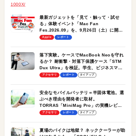
1000X/
最新ガジェットを「見て・触って・試せ
る」体験イベント「Mac Fan
Fes.2026.09」を、9月26日（土）に開催
します！
Apple
レポート
落下実験。ケースでMacBook Neoを守れ
るか？ 耐衝撃・対落下保護ケース「STM
Dux Ultra」を検証。学生、ビジネスマン
のモバイルユースに最適！
アクセサリ
レポート
タイアップ
安全なモバイルバッテリ＝半固体電池。選
ぶべき理由を開発者に取材。
TORRAS「MiniMag Pro」の実機レビュ
ーも
アクセサリ
レポート
タイアップ
夏場のバイクは地獄？ ネッククーラーが助