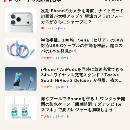
次期iPhoneのカメラを考察。ナイトモード
の画質が大幅アップ？ 望遠カメラのフォー
カスがさらにシャープに？
iPhone
レポート
半信半疑。100均・Seria（セリア）の60W
対応USB-Cケーブルの性能を検証。超コス
パの1本を発見か？
アクセサリ
レポート
iPhoneとAirPodsを同時に急速充電できる
2-in-1ワイヤレス充電スタンド「Twelve
South HiRise 2 Deluxe」が登場。省スペ
ースでおしゃれに充電したい人にオスス
アクセサリ
レポート
メ！
海やプールでiPhoneを守る！ ワンタッチ開
閉の防水ケース「簡単開閉 ミズアソビ for
スマホ」で夏のレジャーを満喫しよう
アクセサリ
レポート