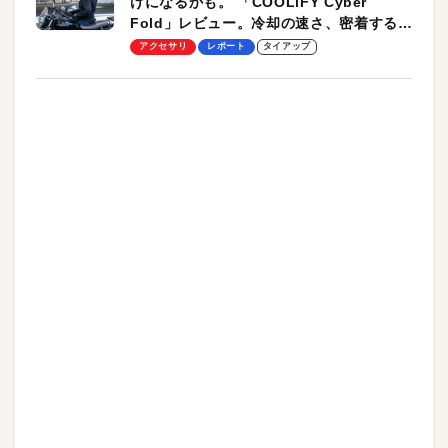
けになるかも。 「COOLiFY Cyber
Fold」レビュー。冷却の速さ、密着する冷
却プレート、シンプルな操作性がグッド！
アクセサリ
レポート
タイアップ