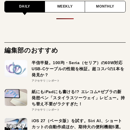
DAILY
WEEKLY
MONTHLY
編集部のおすすめ
半信半疑。100均・Seria（セリア）の60W対応
USB-Cケーブルの性能を検証。超コスパの1本を
発見か？
アクセサリ
レポート
紙にもiPadにも書ける!? エレコム×ゼブラの新
発想ペン「スタイラスツーウェイ」レビュー。持
ち替え不要がラクすぎた！
アクセサリ
レポート
iOS 27（ベータ版）を試す。Siri AI、ショート
カットの自動作成ほか、期待大の便利機能5選。