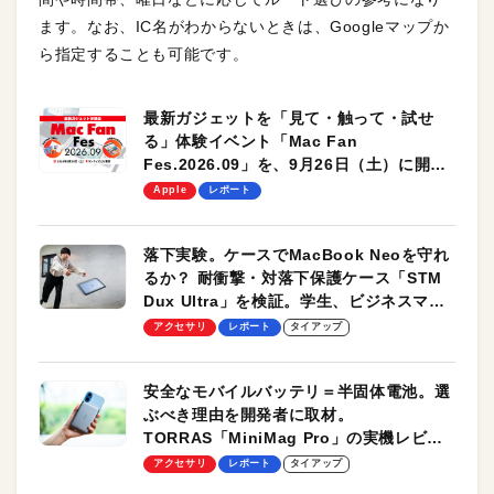
ます。なお、IC名がわからないときは、Googleマップか
ら指定することも可能です。
最新ガジェットを「見て・触って・試せ
る」体験イベント「Mac Fan
Fes.2026.09」を、9月26日（土）に開催
します！
Apple
レポート
落下実験。ケースでMacBook Neoを守れ
るか？ 耐衝撃・対落下保護ケース「STM
Dux Ultra」を検証。学生、ビジネスマン
のモバイルユースに最適！
アクセサリ
レポート
タイアップ
安全なモバイルバッテリ＝半固体電池。選
ぶべき理由を開発者に取材。
TORRAS「MiniMag Pro」の実機レビュ
ーも
アクセサリ
レポート
タイアップ