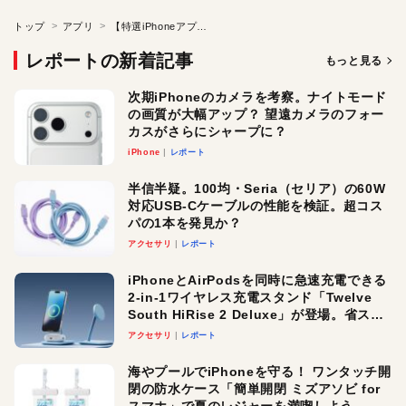
トップ
アプリ
【特選iPhoneアプリ】高速道路の料金をiPhoneでサクッと検索！
レポートの新着記事
もっと見る
次期iPhoneのカメラを考察。ナイトモード
の画質が大幅アップ？ 望遠カメラのフォー
カスがさらにシャープに？
iPhone
レポート
半信半疑。100均・Seria（セリア）の60W
対応USB-Cケーブルの性能を検証。超コス
パの1本を発見か？
アクセサリ
レポート
iPhoneとAirPodsを同時に急速充電できる
2-in-1ワイヤレス充電スタンド「Twelve
South HiRise 2 Deluxe」が登場。省スペ
ースでおしゃれに充電したい人にオスス
アクセサリ
レポート
メ！
海やプールでiPhoneを守る！ ワンタッチ開
閉の防水ケース「簡単開閉 ミズアソビ for
スマホ」で夏のレジャーを満喫しよう