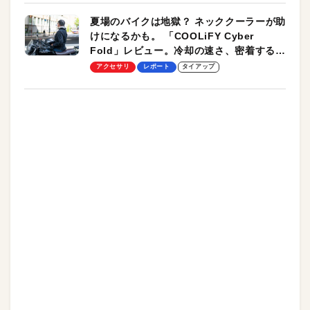
夏場のバイクは地獄？ ネッククーラーが助
けになるかも。 「COOLiFY Cyber
Fold」レビュー。冷却の速さ、密着する冷
却プレート、シンプルな操作性がグッド！
アクセサリ
レポート
タイアップ