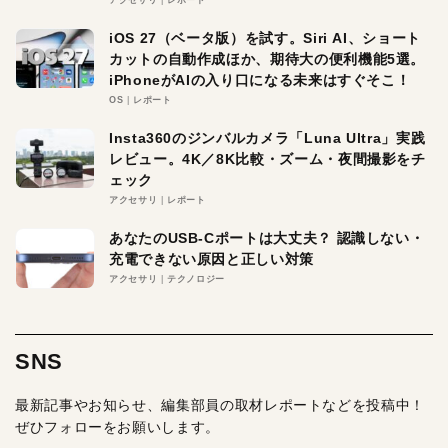
iOS 27（ベータ版）を試す。Siri AI、ショート
カットの自動作成ほか、期待大の便利機能5選。
iPhoneがAIの入り口になる未来はすぐそこ！
OS
レポート
Insta360のジンバルカメラ「Luna Ultra」実践
レビュー。4K／8K比較・ズーム・夜間撮影をチ
ェック
アクセサリ
レポート
あなたのUSB-Cポートは大丈夫？ 認識しない・
充電できない原因と正しい対策
アクセサリ
テクノロジー
SNS
最新記事やお知らせ、編集部員の取材レポートなどを投稿中！
ぜひフォローをお願いします。