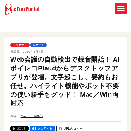
アクセサリ
レポート
掲載日：
2026年1月7日
Web会議の自動検出で録音開始！ AI
ボイレコPlaudからデスクトップア
プリが登場。文字起こし、要約もお
任せ。ハイライト機能やボット不要
の使い勝手もグッド！ Mac／Win両
対応
著者：
Mac Fan編集部
ポスト
シェアする
URLのコピー