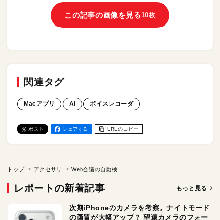
この記事の画像を見る
10枚
関連タグ
Macアプリ
AI
ボイスレコーダ
ポスト
シェアする
URLのコピー
トップ
アクセサリ
Web会議の自動検出で録音開始！ AIボイレコPlaudからデスクトップアプリが登場。文字起こし、要約もお任せ。ハイライト機能やボット不要の使い勝手もグッド！ Mac／Win両対応
レポートの新着記事
もっと見る
次期iPhoneのカメラを考察。ナイトモード
の画質が大幅アップ？ 望遠カメラのフォー