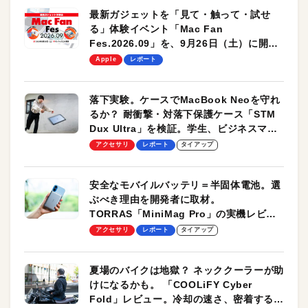
最新ガジェットを「見て・触って・試せ
る」体験イベント「Mac Fan
Fes.2026.09」を、9月26日（土）に開催
します！
Apple
レポート
落下実験。ケースでMacBook Neoを守れ
るか？ 耐衝撃・対落下保護ケース「STM
Dux Ultra」を検証。学生、ビジネスマン
のモバイルユースに最適！
アクセサリ
レポート
タイアップ
安全なモバイルバッテリ＝半固体電池。選
ぶべき理由を開発者に取材。
TORRAS「MiniMag Pro」の実機レビュ
ーも
アクセサリ
レポート
タイアップ
夏場のバイクは地獄？ ネッククーラーが助
けになるかも。 「COOLiFY Cyber
Fold」レビュー。冷却の速さ、密着する冷