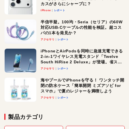
カスがさらにシャープに？
iPhone
レポート
半信半疑。100均・Seria（セリア）の60W
対応USB-Cケーブルの性能を検証。超コス
パの1本を発見か？
アクセサリ
レポート
iPhoneとAirPodsを同時に急速充電できる
2-in-1ワイヤレス充電スタンド「Twelve
South HiRise 2 Deluxe」が登場。省スペ
ースでおしゃれに充電したい人にオスス
アクセサリ
レポート
メ！
海やプールでiPhoneを守る！ ワンタッチ開
閉の防水ケース「簡単開閉 ミズアソビ for
スマホ」で夏のレジャーを満喫しよう
アクセサリ
レポート
製品カテゴリ