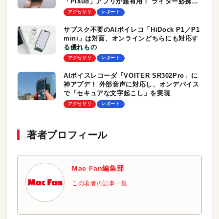
「Plaud」アプリが超有用！ ライター必携の
ツールになれるか？
アクセサリ
レポート
サブスク不要のAIボイレコ「HiDock P1／P1
mini」は対面、オンラインどちらにも対応す
る優れもの
アクセサリ
レポート
AIボイスレコーダ「VOITER SR302Pro」に
神アプデ！ 外部音声に対応し、オンデバイス
で「セキュアな文字起こし」を実現
アクセサリ
レポート
著者プロフィール
Mac Fan編集部
この著者の記事一覧