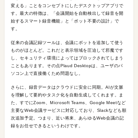
変える」ことをコンセプトにしたデスクトップアプリで
す。最大の特徴は、「会議開始を自動検出して録音を開
始するスマート録音機能」と「ボット不要の設計」で
す。
従来の会議記録ツールは、会議にボットを追加して使う
ものがほとんど。これだと表示領域を圧迫して邪魔です
し、セキュリティ環境によってはブロックされてしまう
こともあります。その点Plaud Desktopは、ユーザのパ
ソコン上で直接働くため問題なし。
さらに、録音データはクラウドに安全に同期。AIが文脈
を理解して要約やタスク化を自動生成してくれます。ま
た、すでにZoom、Microsoft Teams、Google Meetなど
主要なWeb会議サービスに対応しており、Slackなども順
次追加予定。つまり、近い将来、あらゆるWeb会議の記
録をお任せできるというわけです。