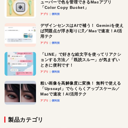
ューバーで色を管理できるMacアプリ
「Color Copy Bucket」
アプリ
便利技
デザインセンスはAIで補う！ Geminiを使え
ば問題点が浮き彫りに⁉︎／Macで速攻！AI活
用テク
アプリ
便利技
「LINE」で好きな絵文字を使ってリアクシ
ョンする方法／「既読スルー」が気まずい
ときに便利です！
アプリ
便利技
粗い画像を高解像度に変換！ 無料で使える
「Upscayl」でらくらくアップスケール／
Macで速攻！AI活用テク
アプリ
便利技
製品カテゴリ