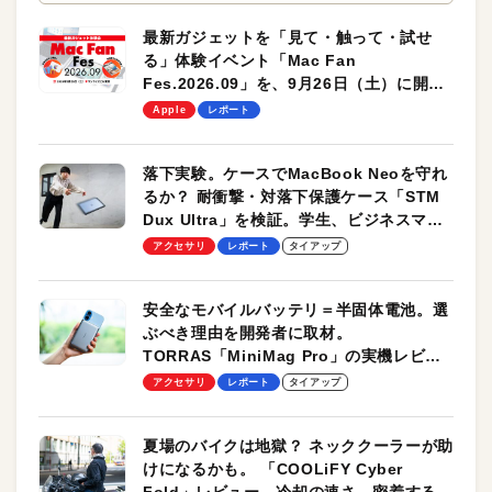
最新ガジェットを「見て・触って・試せ
る」体験イベント「Mac Fan
Fes.2026.09」を、9月26日（土）に開催
します！
Apple
レポート
落下実験。ケースでMacBook Neoを守れ
るか？ 耐衝撃・対落下保護ケース「STM
Dux Ultra」を検証。学生、ビジネスマン
のモバイルユースに最適！
アクセサリ
レポート
タイアップ
安全なモバイルバッテリ＝半固体電池。選
ぶべき理由を開発者に取材。
TORRAS「MiniMag Pro」の実機レビュ
ーも
アクセサリ
レポート
タイアップ
夏場のバイクは地獄？ ネッククーラーが助
けになるかも。 「COOLiFY Cyber