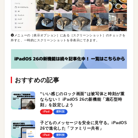
❷メニューの［表示オプション］にある［スクリーンショット］のチェックを
外すと、一時的にスクリーンショットを非表示にできます。
おすすめの記事
“いい感じのロック画面”は被写体と時刻が重
ならない！ iPadOS 26の新機能「適応型時
刻」を設定しよう
iPad
便利技
子どものメッセージを安全に見守る。iPadOS
26で進化した「ファミリー共有」
iPad
便利技