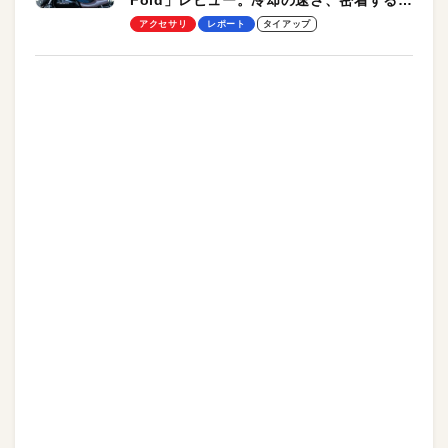
Fold」レビュー。冷却の速さ、密着する冷
却プレート、シンプルな操作性がグッド！
アクセサリ
レポート
タイアップ