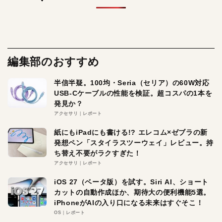
編集部のおすすめ
半信半疑。100均・Seria（セリア）の60W対応
USB-Cケーブルの性能を検証。超コスパの1本を
発見か？
アクセサリ
レポート
紙にもiPadにも書ける!? エレコム×ゼブラの新
発想ペン「スタイラスツーウェイ」レビュー。持
ち替え不要がラクすぎた！
アクセサリ
レポート
iOS 27（ベータ版）を試す。Siri AI、ショート
カットの自動作成ほか、期待大の便利機能5選。
iPhoneがAIの入り口になる未来はすぐそこ！
OS
レポート