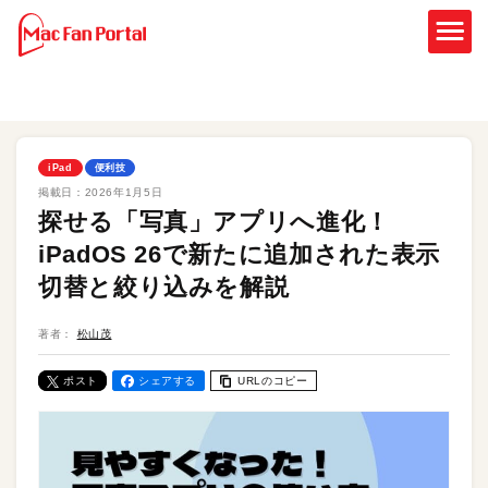
iPad
便利技
掲載日：
2026年1月5日
探せる「写真」アプリへ進化！
iPadOS 26で新たに追加された表示
切替と絞り込みを解説
著者：
松山茂
ポスト
シェアする
URLのコピー