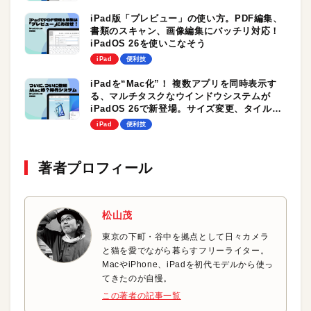
iPad版「プレビュー」の使い方。PDF編集、
書類のスキャン、画像編集にバッチリ対応！
iPadOS 26を使いこなそう
iPad
便利技
iPadを“Mac化”！ 複数アプリを同時表示す
る、マルチタスクなウインドウシステムが
iPadOS 26で新登場。サイズ変更、タイル表
示も思いのまま！
iPad
便利技
著者プロフィール
松山茂
東京の下町・谷中を拠点として日々カメラ
と猫を愛でながら暮らすフリーライター。
MacやiPhone、iPadを初代モデルから使っ
てきたのが自慢。
この著者の記事一覧