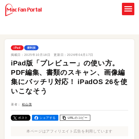
iPad
便利技
掲載日：
2025年10月18日
更新日：
2026年04月17日
iPad版「プレビュー」の使い方。
PDF編集、書類のスキャン、画像編
集にバッチリ対応！ iPadOS 26を使
いこなそう
著者：
松山茂
ポスト
シェアする
URLのコピー
本ページはアフィリエイト広告を利用しています