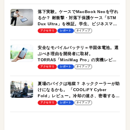
落下実験。ケースでMacBook Neoを守れ
るか？ 耐衝撃・対落下保護ケース「STM
Dux Ultra」を検証。学生、ビジネスマン
のモバイルユースに最適！
アクセサリ
レポート
タイアップ
安全なモバイルバッテリ＝半固体電池。選
ぶべき理由を開発者に取材。
TORRAS「MiniMag Pro」の実機レビュ
ーも
アクセサリ
レポート
タイアップ
夏場のバイクは地獄？ ネッククーラーが助
けになるかも。 「COOLiFY Cyber
Fold」レビュー。冷却の速さ、密着する冷
却プレート、シンプルな操作性がグッド！
アクセサリ
レポート
タイアップ