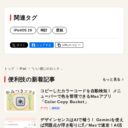
関連タグ
iPadOS 26
時計
壁紙
ポスト
シェアする
URLのコピー
トップ
iPad
“いい感じのロック画面”は被写体と時刻が重ならない！ iPadOS 26の新機能「適応型時刻」を設定しよう
便利技の新着記事
もっと見る
コピーしたカラーコードを自動検知！ メニ
ューバーで色を管理できるMacアプリ
「Color Copy Bucket」
アプリ
便利技
デザインセンスはAIで補う！ Geminiを使え
ば問題点が浮き彫りに⁉︎／Macで速攻！AI活