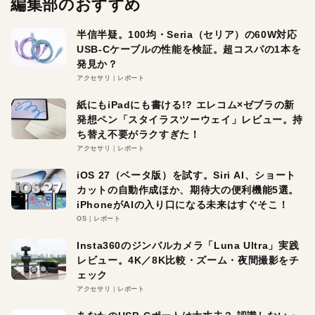
編集部のおすすめ
半信半疑。100均・Seria（セリア）の60W対応
USB-Cケーブルの性能を検証。超コスパの1本を
発見か？
アクセサリ
レポート
紙にもiPadにも書ける!? エレコム×ゼブラの新
発想ペン「スタイラスツーウェイ」レビュー。持
ち替え不要がラクすぎた！
アクセサリ
レポート
iOS 27（ベータ版）を試す。Siri AI、ショート
カットの自動作成ほか、期待大の便利機能5選。
iPhoneがAIの入り口になる未来はすぐそこ！
OS
レポート
Insta360のジンバルカメラ「Luna Ultra」実践
レビュー。4K／8K比較・ズーム・夜間撮影をチ
ェック
アクセサリ
レポート