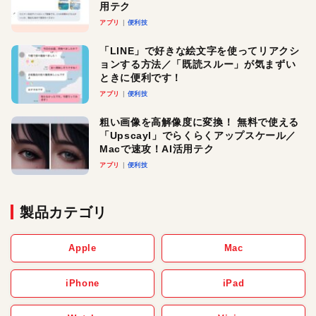
用テク
アプリ
便利技
「LINE」で好きな絵文字を使ってリアクシ
ョンする方法／「既読スルー」が気まずい
ときに便利です！
アプリ
便利技
粗い画像を高解像度に変換！ 無料で使える
「Upscayl」でらくらくアップスケール／
Macで速攻！AI活用テク
アプリ
便利技
製品カテゴリ
Apple
Mac
iPhone
iPad