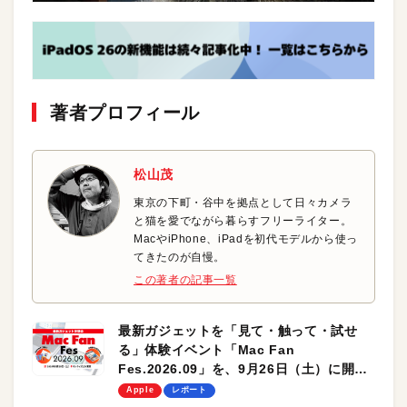
著者プロフィール
松山茂
東京の下町・谷中を拠点として日々カメラ
と猫を愛でながら暮らすフリーライター。
MacやiPhone、iPadを初代モデルから使っ
てきたのが自慢。
この著者の記事一覧
最新ガジェットを「見て・触って・試せ
る」体験イベント「Mac Fan
Fes.2026.09」を、9月26日（土）に開催
します！
Apple
レポート