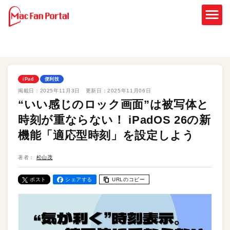
iPad
便利技
掲載日：
2025年11月3日
更新日：
2025年11月06日
“いい感じのロック画面”は被写体と
時刻が重ならない！ iPadOS 26の新
機能「適応型時刻」を設定しよう
著者：
松山茂
ポスト
シェアする
URLのコピー