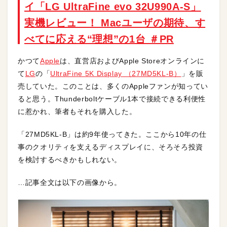
イ「LG UltraFine evo 32U990A-S」
実機レビュー！ Macユーザの期待、す
べてに応える“理想”の1台 ＃PR
かつて
Apple
は、直営店およびApple Storeオンラインに
て
LG
の「
UltraFine 5K Display （27MD5KL-B）
」を販
売していた。このことは、多くのAppleファンが知ってい
ると思う。Thunderboltケーブル1本で接続できる利便性
に惹かれ、筆者もそれを購入した。
「27MD5KL-B」は約9年使ってきた。ここから10年の仕
事のクオリティを支えるディスプレイに、そろそろ投資
を検討するべきかもしれない。
…記事全文は以下の画像から。