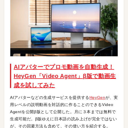
AIアバターでプロモ動画を自動生成！
HeyGen「Video Agent」β版で動画生
成を試してみた
AIアバターなどの生成サービスを提供する
HeyGen
が、実
用レベルの説明動画を対話的に作ることのできるVideo
Agentを公開β版として公開した。月に３本までは無料で
生成可能だ。β版ゆえに日本語の読み上げが完全ではない
が、その回避方法も含めて、その使い方を紹介する。