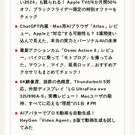
い2024」も観られる！ Apple TVが6か月間50%
オフ。ブラックフライデー限定の特別オファーを
チェック
ChatGPT内蔵・Mac用AIブラウザ「Atlas」レビ
ュー。Appleと“対立”する可能性も？ 3週間使い
込んで見えた、本当の実力とパーソナルAIの未来
最新アクションカム「Osmo Action 6」レビュ
ー。バイクに乗って「モトブログ」を撮ってみ
た。マウント、マイク、延長ロッド…おすすめア
クセサリもまとめてチェック！
6K解像度、抜群の色精度、Thunderbolt 5対
応。外部ディスプレイ「LG UltraFine evo
32U990A-S」実機レビュー！ Macユーザの期
待、すべてに応える“理想”の1台 ＃PR
AIアバターでプロモ動画を自動生成！
HeyGen「Video Agent」β版で動画生成を試し
てみた