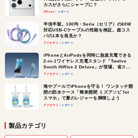
カスがさらにシャープに？
iPhone
レポート
半信半疑。100均・Seria（セリア）の60W
対応USB-Cケーブルの性能を検証。超コス
パの1本を発見か？
アクセサリ
レポート
iPhoneとAirPodsを同時に急速充電できる
2-in-1ワイヤレス充電スタンド「Twelve
South HiRise 2 Deluxe」が登場。省スペ
ースでおしゃれに充電したい人にオスス
アクセサリ
レポート
メ！
海やプールでiPhoneを守る！ ワンタッチ開
閉の防水ケース「簡単開閉 ミズアソビ for
スマホ」で夏のレジャーを満喫しよう
アクセサリ
レポート
製品カテゴリ