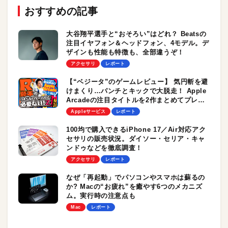
おすすめの記事
大谷翔平選手と“おそろい”はどれ？ Beatsの
注目イヤフォン＆ヘッドフォン、4モデル。デ
ザインも性能も特徴も、全部違うぞ！
アクセサリ
レポート
【“ベジータ”のゲームレビュー】 気円斬を避
けまくり…パンチとキックで大脱走！ Apple
Arcadeの注目タイトルを2作まとめてプレイ
／R藤本の「つまらないゲームなど必要ない！
Appleサービス
レポート
Z」
100均で購入できるiPhone 17／Air対応アク
セサリの販売状況。ダイソー・セリア・キャ
ンドゥなどを徹底調査！
アクセサリ
レポート
なぜ「再起動」でパソコンやスマホは蘇るの
か? Macの“お疲れ”を癒やす6つのメカニズ
ム。実行時の注意点も
Mac
レポート