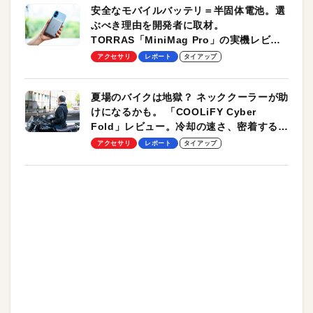
安全なモバイルバッテリ＝半固体電池。選
ぶべき理由を開発者に取材。
TORRAS「MiniMag Pro」の実機レビュ
ーも
アクセサリ
レポート
タイアップ
夏場のバイクは地獄？ ネッククーラーが助
けになるかも。 「COOLiFY Cyber
Fold」レビュー。冷却の速さ、密着する冷
却プレート、シンプルな操作性がグッド！
アクセサリ
レポート
タイアップ