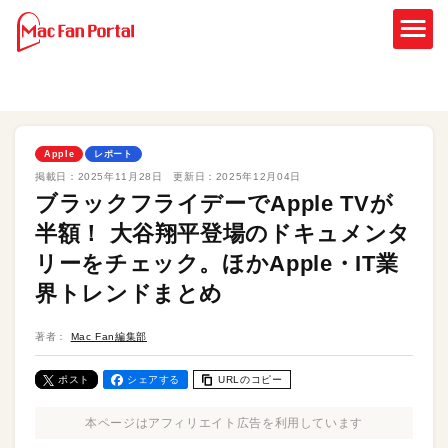
Apple
レポート
掲載日：
2025年11月28日
更新日：
2025年12月04日
ブラックフライデーでApple TVが
半額！ 大谷翔平登場のドキュメンタ
リーをチェック。ほかApple・IT業
界トレンドまとめ
著者：
Mac Fan編集部
ポスト
シェアする
URLのコピー
本ページはアフィリエイト広告を利用しています