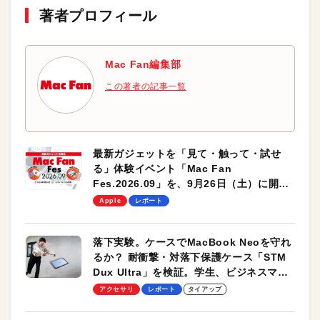
著者プロフィール
Mac Fan編集部
この著者の記事一覧
最新ガジェットを「見て・触って・試せ
る」体験イベント「Mac Fan
Fes.2026.09」を、9月26日（土）に開催
します！
Apple
レポート
落下実験。ケースでMacBook Neoを守れ
るか？ 耐衝撃・対落下保護ケース「STM
Dux Ultra」を検証。学生、ビジネスマン
のモバイルユースに最適！
アクセサリ
レポート
タイアップ