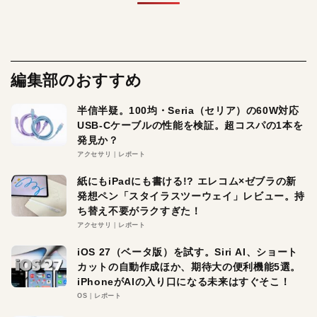
編集部のおすすめ
半信半疑。100均・Seria（セリア）の60W対応
USB-Cケーブルの性能を検証。超コスパの1本を
発見か？
アクセサリ
レポート
紙にもiPadにも書ける!? エレコム×ゼブラの新
発想ペン「スタイラスツーウェイ」レビュー。持
ち替え不要がラクすぎた！
アクセサリ
レポート
iOS 27（ベータ版）を試す。Siri AI、ショート
カットの自動作成ほか、期待大の便利機能5選。
iPhoneがAIの入り口になる未来はすぐそこ！
OS
レポート