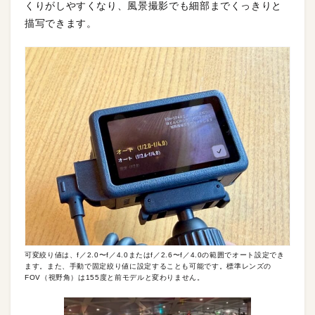
くりがしやすくなり、風景撮影でも細部までくっきりと
描写できます。
可変絞り値は、f／2.0〜f／4.0またはf／2.6〜f／4.0の範囲でオート設定でき
ます。また、手動で固定絞り値に設定することも可能です。標準レンズの
FOV（視野角）は155度と前モデルと変わりません。