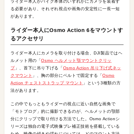
ライダー本人かバイク本体のいずれかにカメラを装着す
る必要があり、それぞれ視点や画角の安定性に一長一短
があります。
ライダー本人にOsmo Action 6をマウントす
るアクセサリ
ライダー本人にカメラを取り付ける場合、DJI製品ではヘ
ルメット用の「
Osmo ヘルメット顎マウントクリッ
プ
」、首下に吊り下げる「
Osmo Action 吊り下げ式ネッ
クマウント
」、胸の部分にベルトで固定する「
Osmo
Action チェストストラップ マウント
」という3種類の方
法があります。
この中でもっともライダーの視点に近い自然な画角で
「モトブログ」的に撮影できるのが、ヘルメットの顎部
分にクリップで取り付ける方法でした。Osmo Actionシ
リーズは独自の電子式映像ブレ補正技術を搭載している
ため、映像の傾きや揺れについては、どのマウント方法