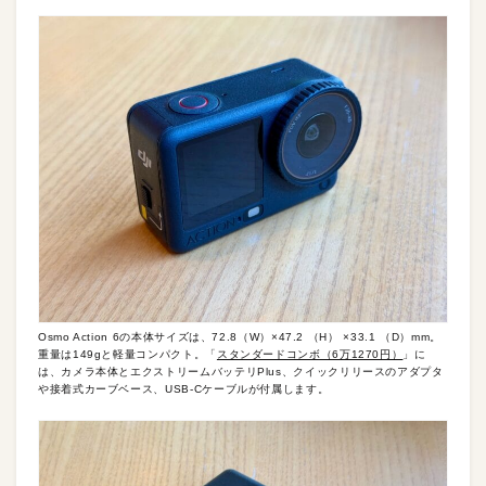
Osmo Action 6の本体サイズは、72.8（W）×47.2 （H） ×33.1 （D）mm。
重量は149gと軽量コンパクト。「
スタンダードコンボ（6万1270円）
」に
は、カメラ本体とエクストリームバッテリPlus、クイックリリースのアダプタ
や接着式カーブベース、USB-Cケーブルが付属します。