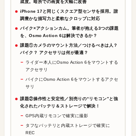
成度。暗所での画質を大幅に改善
iPhone 17と同じくスクエア型センサを採用。諧
調豊かな描写力と柔軟なクロップに対応
バイク×アクションカム。筆者が抱える3つの課題
を、Osmo Action 6は解決できるか？
課題①カメラのマウント方法／つけるべきは人？
バイク？ アクセサリは何が最適？
ライダー本人にOsmo Action 6をマウントする
アクセサリ
バイクにOsmo Action 6をマウントするアクセ
サリ
課題②操作性と安定性／別売りの“リモコン”と強
化されたバッテリ＆ストレージで解決！
GPS内蔵リモコンで確実に撮影
タフなバッテリと内蔵ストレージで確実に
REC