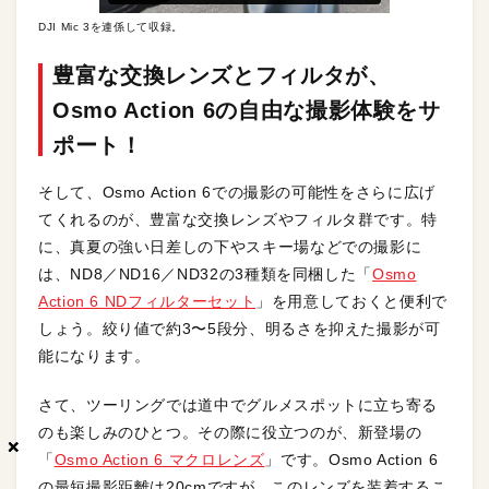
DJI Mic 3を連係して収録。
豊富な交換レンズとフィルタが、
Osmo Action 6の自由な撮影体験をサ
ポート！
そして、Osmo Action 6での撮影の可能性をさらに広げ
てくれるのが、豊富な交換レンズやフィルタ群です。特
に、真夏の強い日差しの下やスキー場などでの撮影に
は、ND8／ND16／ND32の3種類を同梱した「
Osmo
Action 6 NDフィルターセット
」を用意しておくと便利で
しょう。絞り値で約3〜5段分、明るさを抑えた撮影が可
能になります。
さて、ツーリングでは道中でグルメスポットに立ち寄る
のも楽しみのひとつ。その際に役立つのが、新登場の
×
×
×
「
Osmo Action 6 マクロレンズ
」です。Osmo Action 6
の最短撮影距離は20cmですが、このレンズを装着するこ