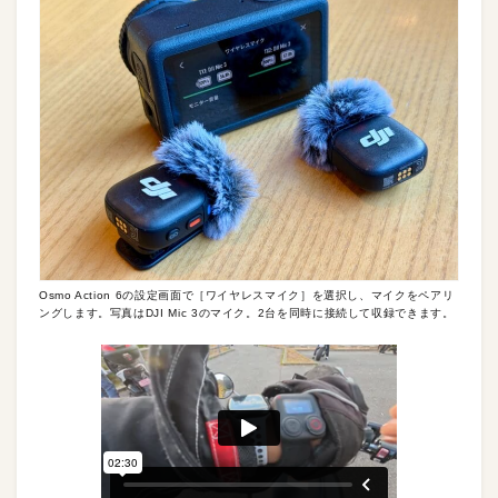
Osmo Action 6の設定画面で［ワイヤレスマイク］を選択し、マイクをペアリ
ングします。写真はDJI Mic 3のマイク。2台を同時に接続して収録できます。