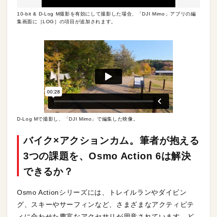
10-bit & D-Log M撮影を有効にして撮影した場合、「DJI Mimo」アプリの編
集画面に［LOG］の項目が追加されます。
D-Log Mで撮影し、「DJI Mimo」で編集した映像。
バイク×アクションカム。筆者が抱える
3つの課題を、Osmo Action 6は解決
できるか？
Osmo Actionシリーズには、トレイルランやダイビン
グ、スキーやサーフィンなど、さまざまなアクティビテ
ィに合わせた豊富なアクセサリが用意されています。ど