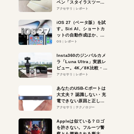
ペン「スタイラスツーウ
ェイ」レビュー。持ち替
アクセサリ
レポート
え不要がラクすぎた！
iOS 27（ベータ版）を試
す。Siri AI、ショートカ
ットの自動作成ほか、期
待大の便利機能5選。
OS
レポート
iPhoneがAIの入り口にな
る未来はすぐそこ！
Insta360のジンバルカメ
ラ「Luna Ultra」実践レ
ビュー。4K／8K比較・ズ
ーム・夜間撮影をチェッ
アクセサリ
レポート
ク
あなたのUSB-Cポートは
大丈夫？ 認識しない・充
電できない原因と正しい
対策
アクセサリ
テクノロジー
Appleは似ている？ロゴ
を許さない。フルーツ警
察とも揶揄される膨大な