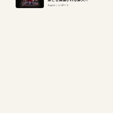
異議申し立て。対象は非
Apple
レポート
営利団体や公益団体も。
Appleロゴを“過剰”に守
る理由とは