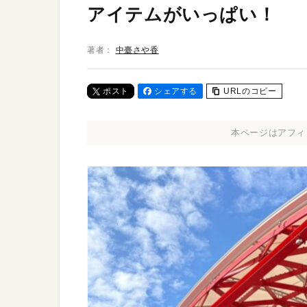
アイテムがいっぱい！
著者：
中臺さや香
ポスト
シェアする
URLのコピー
本ページはアフィ