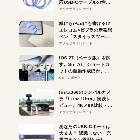
応USB-Cケーブルの性能
を検証。超コスパの1本を
アクセサリ
レポート
発見か？
紙にもiPadにも書ける!?
エレコム×ゼブラの新発想
ペン「スタイラスツーウ
ェイ」レビュー。持ち替
アクセサリ
レポート
え不要がラクすぎた！
iOS 27（ベータ版）を試
す。Siri AI、ショートカ
ットの自動作成ほか、期
待大の便利機能5選。
OS
レポート
iPhoneがAIの入り口にな
る未来はすぐそこ！
Insta360のジンバルカメ
ラ「Luna Ultra」実践レ
ビュー。4K／8K比較・ズ
ーム・夜間撮影をチェッ
アクセサリ
レポート
ク
あなたのUSB-Cポートは
大丈夫？ 認識しない・充
電できない原因と正しい