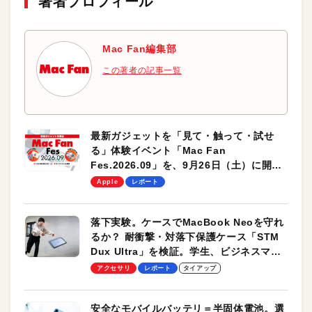
著者プロフィール
Mac Fan編集部
この著者の記事一覧
最新ガジェットを「見て・触って・試せ
る」体験イベント「Mac Fan
Fes.2026.09」を、9月26日（土）に開催
します！
Apple
レポート
落下実験。ケースでMacBook Neoを守れ
るか？ 耐衝撃・対落下保護ケース「STM
Dux Ultra」を検証。学生、ビジネスマン
のモバイルユースに最適！
アクセサリ
レポート
タイアップ
安全なモバイルバッテリ＝半固体電池。選