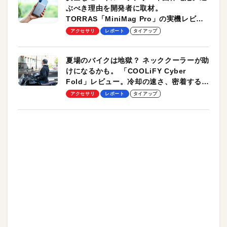
ぶべき理由を開発者に取材。
TORRAS「MiniMag Pro」の実機レビュ
ーも
アクセサリ
レポート
タイアップ
夏場のバイクは地獄？ ネッククーラーが助
けになるかも。 「COOLiFY Cyber
Fold」レビュー。冷却の速さ、密着する冷
却プレート、シンプルな操作性がグッド！
アクセサリ
レポート
タイアップ