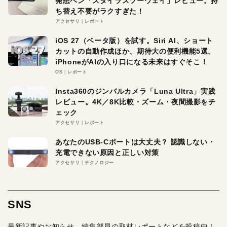
発想ペン「スタイラスツーウェイ」レビュー。持
ち替え不要がラクすぎた！
アクセサリ
レポート
iOS 27（ベータ版）を試す。Siri AI、ショート
カットの自動作成ほか、期待大の便利機能5選。
iPhoneがAIの入り口になる未来はすぐそこ！
OS
レポート
Insta360のジンバルカメラ「Luna Ultra」実践
レビュー。4K／8K比較・ズーム・夜間撮影をチ
ェック
アクセサリ
レポート
あなたのUSB-Cポートは大丈夫？ 認識しない・
充電できない原因と正しい対策
アクセサリ
テクノロジー
SNS
最新記事やお知らせ、編集部員の取材レポートなどを投稿中！