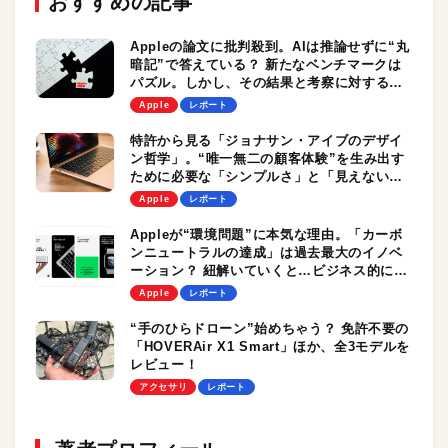
おすすめの記事
Appleの論文に批判殺到。AIは推論せずに“丸
暗記”で答えている？ 新たなベンチマークは
パズル。しかし、その結果と考察に対する反
論も
Apple
レポート
特許から見る「ジョナサン・アイブのデザイ
ン哲学」。“唯一無二の顧客体験”を生み出す
ために必要な「シンプルさ」と「見えない機
能」とは？
Apple
レポート
Appleが“環境問題”に本気な理由。「カーボ
ンニュートラルの達成」は過去最大のイノベ
ーション？ 紐解いていくと…ビジネス的にも
かなりアリ
Apple
レポート
“手のひらドローン”始めちゃう？ 免許不要の
「HOVERAir X1 Smart」ほか、全3モデルを
レビュー！
アクセサリ
レポート