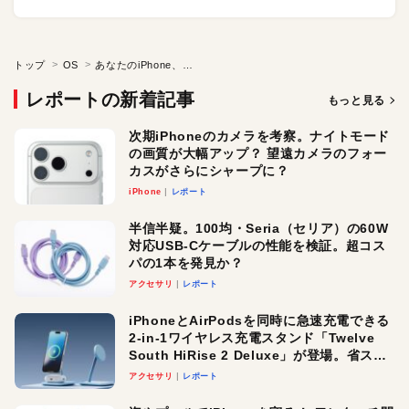
トップ
OS
あなたのiPhone、危険かも？ いますぐiOS 18.6にアプデすべし！ 24個ものセキュリティ修正を提供
レポートの新着記事
もっと見る
次期iPhoneのカメラを考察。ナイトモード
の画質が大幅アップ？ 望遠カメラのフォー
カスがさらにシャープに？
iPhone
レポート
半信半疑。100均・Seria（セリア）の60W
対応USB-Cケーブルの性能を検証。超コス
パの1本を発見か？
アクセサリ
レポート
iPhoneとAirPodsを同時に急速充電できる
2-in-1ワイヤレス充電スタンド「Twelve
South HiRise 2 Deluxe」が登場。省スペ
ースでおしゃれに充電したい人にオスス
アクセサリ
レポート
メ！