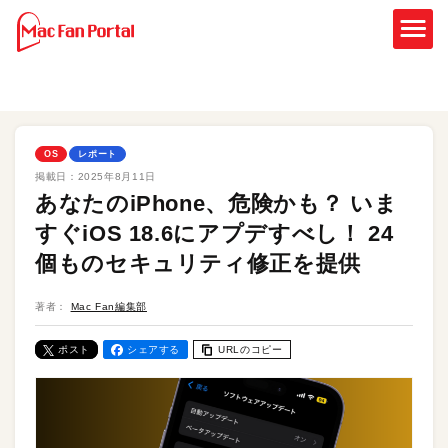
OS
レポート
掲載日：
2025年8月11日
あなたのiPhone、危険かも？ いま
すぐiOS 18.6にアプデすべし！ 24
個ものセキュリティ修正を提供
著者：
Mac Fan編集部
ポスト
シェアする
URLのコピー