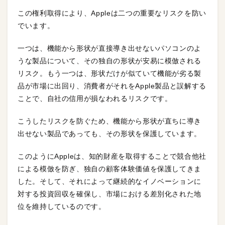
この権利取得により、Appleは二つの重要なリスクを防い
でいます。
一つは、機能から形状が直接導き出せないパソコンのよ
うな製品について、その独自の形状が安易に模倣される
リスク。もう一つは、形状だけが似ていて機能が劣る製
品が市場に出回り、消費者がそれをApple製品と誤解する
ことで、自社の信用が損なわれるリスクです。
こうしたリスクを防ぐため、機能から形状が直ちに導き
出せない製品であっても、その形状を保護しています。
このようにAppleは、知的財産を取得することで競合他社
による模倣を防ぎ、独自の顧客体験価値を保護してきま
した。そして、それによって継続的なイノベーションに
対する投資回収を確保し、市場における差別化された地
位を維持しているのです。