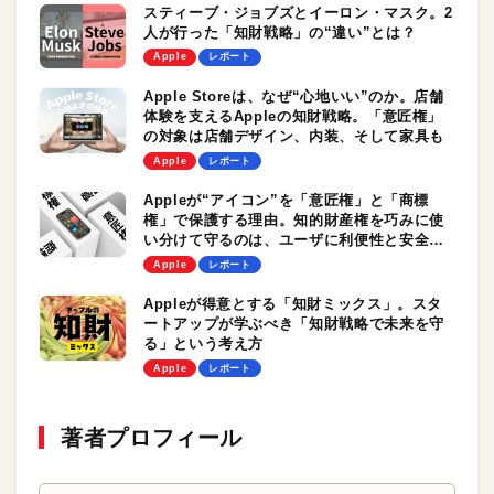
スティーブ・ジョブズとイーロン・マスク。2
人が行った「知財戦略」の“違い”とは？
Apple
レポート
Apple Storeは、なぜ“心地いい”のか。店舗
体験を支えるAppleの知財戦略。「意匠権」
の対象は店舗デザイン、内装、そして家具も
Apple
レポート
Appleが“アイコン”を「意匠権」と「商標
権」で保護する理由。知的財産権を巧みに使
い分けて守るのは、ユーザに利便性と安全性
を提供するため？
Apple
レポート
Appleが得意とする「知財ミックス」。スタ
ートアップが学ぶべき「知財戦略で未来を守
る」という考え方
Apple
レポート
著者プロフィール