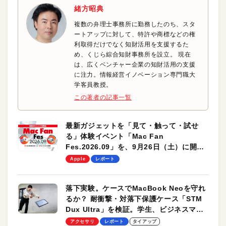
緒方昭典
複数の弁理士事務所に勤務したのち、スタ
ートアップに対して、特許や商標などの権
利取得だけでなく知財活用を支援するた
め、くじら綜合知財事務所を設立。 現在
は、広くベンチャー企業の知財活用の支援
に注力。情報経営イノベーション専門職大
学客員教授。
この著者の記事一覧
最新ガジェットを「見て・触って・試せ
る」体験イベント「Mac Fan
Fes.2026.09」を、9月26日（土）に開催
します！
Apple
レポート
落下実験。ケースでMacBook Neoを守れ
るか？ 耐衝撃・対落下保護ケース「STM
Dux Ultra」を検証。学生、ビジネスマン
のモバイルユースに最適！
アクセサリ
レポート
タイアップ