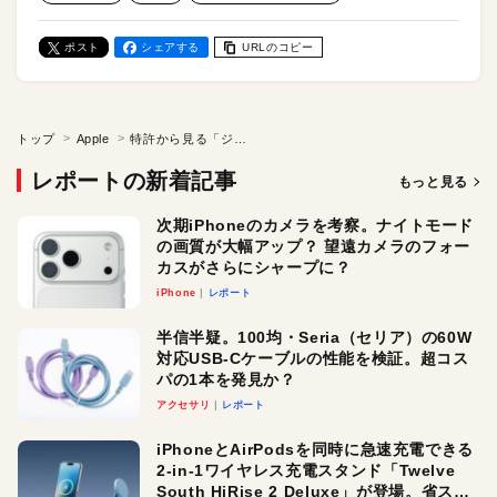
ポスト
シェアする
URLのコピー
トップ
Apple
特許から見る「ジョナサン・アイブのデザイン哲学」。“唯一無二の顧客体験”を生み出すために必要な「シンプルさ」と「見えない機能」とは？
レポートの新着記事
もっと見る
次期iPhoneのカメラを考察。ナイトモード
の画質が大幅アップ？ 望遠カメラのフォー
カスがさらにシャープに？
iPhone
レポート
半信半疑。100均・Seria（セリア）の60W
対応USB-Cケーブルの性能を検証。超コス
パの1本を発見か？
アクセサリ
レポート
iPhoneとAirPodsを同時に急速充電できる
2-in-1ワイヤレス充電スタンド「Twelve
South HiRise 2 Deluxe」が登場。省スペ