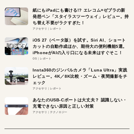
紙にもiPadにも書ける!? エレコム×ゼブラの新
発想ペン「スタイラスツーウェイ」レビュー。持
ち替え不要がラクすぎた！
アクセサリ
レポート
iOS 27（ベータ版）を試す。Siri AI、ショート
カットの自動作成ほか、期待大の便利機能5選。
iPhoneがAIの入り口になる未来はすぐそこ！
OS
レポート
Insta360のジンバルカメラ「Luna Ultra」実践
レビュー。4K／8K比較・ズーム・夜間撮影をチ
ェック
アクセサリ
レポート
あなたのUSB-Cポートは大丈夫？ 認識しない・
充電できない原因と正しい対策
アクセサリ
テクノロジー