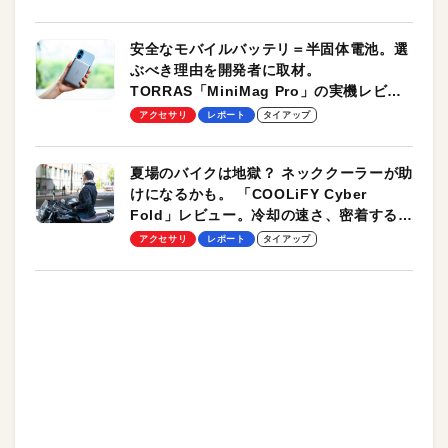
安全なモバイルバッテリ＝半固体電池。選
ぶべき理由を開発者に取材。
TORRAS「MiniMag Pro」の実機レビュ
ーも
アクセサリ
レポート
タイアップ
夏場のバイクは地獄？ ネッククーラーが助
けになるかも。 「COOLiFY Cyber
Fold」レビュー。冷却の速さ、密着する冷
却プレート、シンプルな操作性がグッド！
アクセサリ
レポート
タイアップ