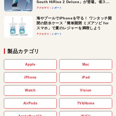
South HiRise 2 Deluxe」が登場。省スペ
ースでおしゃれに充電したい人にオスス
アクセサリ
レポート
メ！
海やプールでiPhoneを守る！ ワンタッチ開
閉の防水ケース「簡単開閉 ミズアソビ for
スマホ」で夏のレジャーを満喫しよう
アクセサリ
レポート
製品カテゴリ
Apple
Mac
iPhone
iPad
Watch
Vision
AirPods
TV&Home