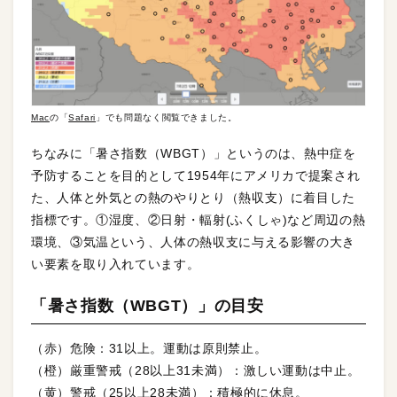
Mac
の「
Safari
」でも問題なく閲覧できました。
ちなみに「暑さ指数（WBGT）」というのは、熱中症を
予防することを目的として1954年にアメリカで提案され
た、人体と外気との熱のやりとり（熱収支）に着目した
指標です。①湿度、②日射・輻射(ふくしゃ)など周辺の熱
環境、③気温という、人体の熱収支に与える影響の大き
い要素を取り入れています。
「暑さ指数（WBGT）」の目安
（赤）危険：31以上。運動は原則禁止。
（橙）厳重警戒（28以上31未満）：激しい運動は中止。
（黄）警戒（25以上28未満）：積極的に休息。