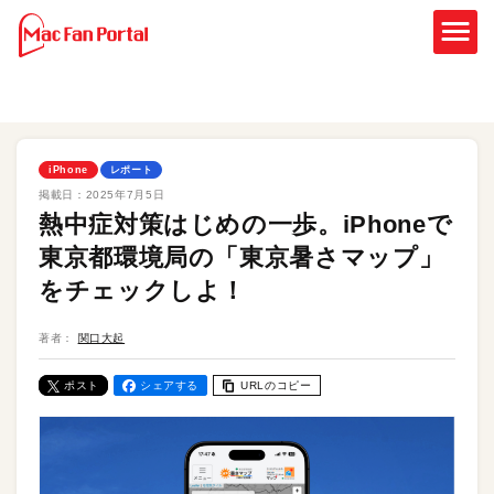
iPhone
レポート
掲載日：
2025年7月5日
熱中症対策はじめの一歩。iPhoneで
東京都環境局の「東京暑さマップ」
をチェックしよ！
著者：
関口大起
ポスト
シェアする
URLのコピー