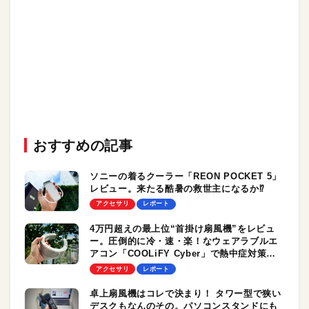
おすすめの記事
ソニーの着るクーラー「REON POCKET 5」
レビュー。来たる酷暑の救世主になるか⁉︎
アクセサリ
レポート
4万円超えの最上位“首掛け扇風機”をレビュ
ー。圧倒的に冷・速・楽！なウェアラブルエ
アコン「COOLiFY Cyber」で熱中症対策
だ！
アクセサリ
レポート
卓上扇風機はコレで決まり！ タワー型で狭い
デスクもなんのその。パソコンスタンドにも