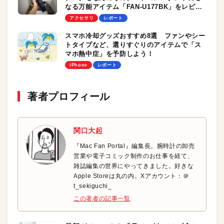
なる万能アイテム「FAN-U177BK」をレビュ
ー！
アクセサリ
レポート
スマホ冷却グッズおすすめ8選 ファンやシー
トタイプなど、選りすぐりのアイテムで「ス
マホ熱中症」を予防しよう！
iPhone
レポート
著者プロフィール
関口大起
『Mac Fan Portal』編集長。腕時計の卸売
営業や電子コミック制作のお仕事を経て、
雑誌編集の世界にやってきました。好きな
Apple Storeは丸の内。Xアカウント：＠
t_sekiguchi_
この著者の記事一覧