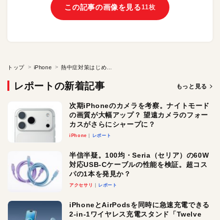
この記事の画像を見る
11枚
トップ
iPhone
熱中症対策はじめの一歩。iPhoneで東京都環境局の「東京暑さマップ」をチェックしよ！
レポートの新着記事
もっと見る
次期iPhoneのカメラを考察。ナイトモード
の画質が大幅アップ？ 望遠カメラのフォー
カスがさらにシャープに？
iPhone
レポート
半信半疑。100均・Seria（セリア）の60W
対応USB-Cケーブルの性能を検証。超コス
パの1本を発見か？
アクセサリ
レポート
iPhoneとAirPodsを同時に急速充電できる
2-in-1ワイヤレス充電スタンド「Twelve