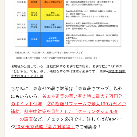
環境省が公開している、運動に関する暑さ指数の指針。暑さ指数が21未満の
「ほぼ安全」でも、激しい運動をする際は注意が必要です。 画像●
環境省 熱中
症予防サイトより引用
ちなみに、東京都の暑さ対策は「東京暑さマップ」以外
にもいろいろ。
省エネ家電の買い替え時に最大７万円分
のポイント付与
、
窓の断熱リフォームで最大130万円／戸
補助
、
熱中症対策を目的とした「クーリングシェルタ
ー」の設置
など、チェック必須です。詳しくはWebペー
ジ
2050東京戦略「暑さ対策編」
でご確認を！