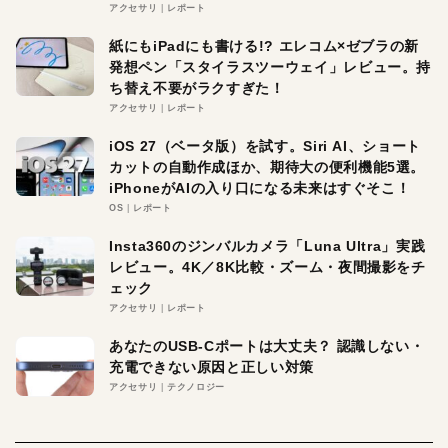
アクセサリ
レポート
紙にもiPadにも書ける!? エレコム×ゼブラの新
発想ペン「スタイラスツーウェイ」レビュー。持
ち替え不要がラクすぎた！
アクセサリ
レポート
iOS 27（ベータ版）を試す。Siri AI、ショート
カットの自動作成ほか、期待大の便利機能5選。
iPhoneがAIの入り口になる未来はすぐそこ！
OS
レポート
Insta360のジンバルカメラ「Luna Ultra」実践
レビュー。4K／8K比較・ズーム・夜間撮影をチ
ェック
アクセサリ
レポート
あなたのUSB-Cポートは大丈夫？ 認識しない・
充電できない原因と正しい対策
アクセサリ
テクノロジー