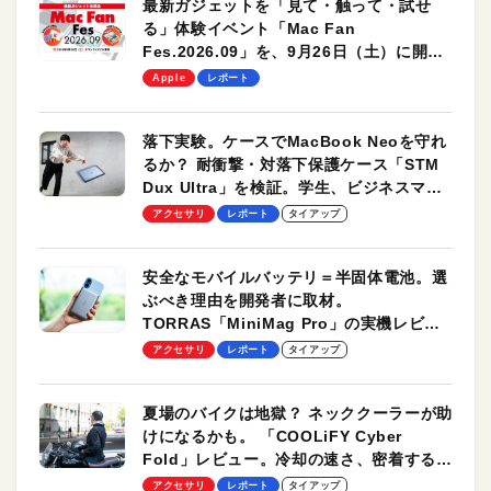
最新ガジェットを「見て・触って・試せ
る」体験イベント「Mac Fan
Fes.2026.09」を、9月26日（土）に開催
します！
Apple
レポート
落下実験。ケースでMacBook Neoを守れ
るか？ 耐衝撃・対落下保護ケース「STM
Dux Ultra」を検証。学生、ビジネスマン
のモバイルユースに最適！
アクセサリ
レポート
タイアップ
安全なモバイルバッテリ＝半固体電池。選
ぶべき理由を開発者に取材。
TORRAS「MiniMag Pro」の実機レビュ
ーも
アクセサリ
レポート
タイアップ
夏場のバイクは地獄？ ネッククーラーが助
けになるかも。 「COOLiFY Cyber
Fold」レビュー。冷却の速さ、密着する冷
却プレート、シンプルな操作性がグッド！
アクセサリ
レポート
タイアップ