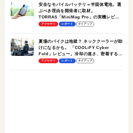
安全なモバイルバッテリ＝半固体電池。選
ぶべき理由を開発者に取材。
TORRAS「MiniMag Pro」の実機レビュ
ーも
アクセサリ
レポート
タイアップ
夏場のバイクは地獄？ ネッククーラーが助
けになるかも。 「COOLiFY Cyber
Fold」レビュー。冷却の速さ、密着する冷
却プレート、シンプルな操作性がグッド！
アクセサリ
レポート
タイアップ