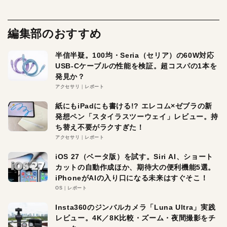
編集部のおすすめ
半信半疑。100均・Seria（セリア）の60W対応
USB-Cケーブルの性能を検証。超コスパの1本を
発見か？
アクセサリ
レポート
紙にもiPadにも書ける!? エレコム×ゼブラの新
発想ペン「スタイラスツーウェイ」レビュー。持
ち替え不要がラクすぎた！
アクセサリ
レポート
iOS 27（ベータ版）を試す。Siri AI、ショート
カットの自動作成ほか、期待大の便利機能5選。
iPhoneがAIの入り口になる未来はすぐそこ！
OS
レポート
Insta360のジンバルカメラ「Luna Ultra」実践
レビュー。4K／8K比較・ズーム・夜間撮影をチ