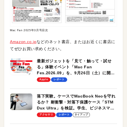
Mac Fan 2025年3月号目次
Amazon.co.jp
などのネット書店、またはお近くに書店に
てぜひお買い求めください。
最新ガジェットを「見て・触って・試せ
る」体験イベント「Mac Fan
Fes.2026.09」を、9月26日（土）に開催
します！
Apple
レポート
落下実験。ケースでMacBook Neoを守れ
るか？ 耐衝撃・対落下保護ケース「STM
Dux Ultra」を検証。学生、ビジネスマン
のモバイルユースに最適！
アクセサリ
レポート
タイアップ