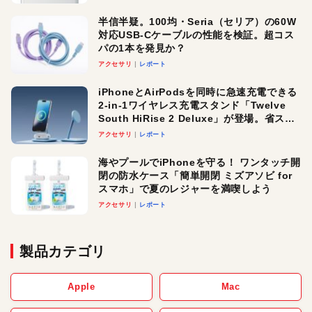
半信半疑。100均・Seria（セリア）の60W
対応USB-Cケーブルの性能を検証。超コス
パの1本を発見か？
アクセサリ
レポート
iPhoneとAirPodsを同時に急速充電できる
2-in-1ワイヤレス充電スタンド「Twelve
South HiRise 2 Deluxe」が登場。省スペ
ースでおしゃれに充電したい人にオスス
アクセサリ
レポート
メ！
海やプールでiPhoneを守る！ ワンタッチ開
閉の防水ケース「簡単開閉 ミズアソビ for
スマホ」で夏のレジャーを満喫しよう
アクセサリ
レポート
製品カテゴリ
Apple
Mac