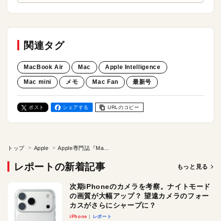
関連タグ
MacBook Air
Mac
Apple Intelligence
Mac mini
メモ
Mac Fan
最新号
ポスト
シェアする
URLのコピー
トップ
Apple
Apple専門誌『Mac Fan 2025年3月号』発売！ U15万円で買える新世代Macを総まとめ／祝通巻500号！
レポートの新着記事
もっと見る
次期iPhoneのカメラを考察。ナイトモード
の画質が大幅アップ？ 望遠カメラのフォー
カスがさらにシャープに？
iPhone
レポート