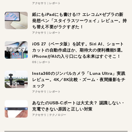
アクセサリ
レポート
紙にもiPadにも書ける!? エレコム×ゼブラの新
発想ペン「スタイラスツーウェイ」レビュー。持
ち替え不要がラクすぎた！
アクセサリ
レポート
iOS 27（ベータ版）を試す。Siri AI、ショート
カットの自動作成ほか、期待大の便利機能5選。
iPhoneがAIの入り口になる未来はすぐそこ！
OS
レポート
Insta360のジンバルカメラ「Luna Ultra」実践
レビュー。4K／8K比較・ズーム・夜間撮影をチ
ェック
アクセサリ
レポート
あなたのUSB-Cポートは大丈夫？ 認識しない・
充電できない原因と正しい対策
アクセサリ
テクノロジー