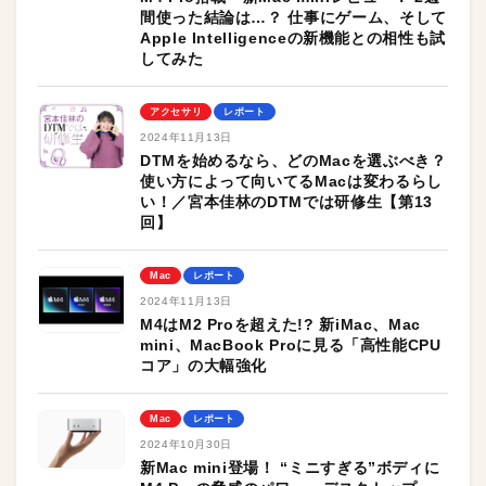
間使った結論は…？ 仕事にゲーム、そして
Apple Intelligenceの新機能との相性も試
してみた
アクセサリ
レポート
2024年11月13日
DTMを始めるなら、どのMacを選ぶべき？
使い方によって向いてるMacは変わるらし
い！／宮本佳林のDTMでは研修生【第13
回】
Mac
レポート
2024年11月13日
M4はM2 Proを超えた!? 新iMac、Mac
mini、MacBook Proに見る「高性能CPU
コア」の大幅強化
Mac
レポート
2024年10月30日
新Mac mini登場！ “ミニすぎる”ボディに