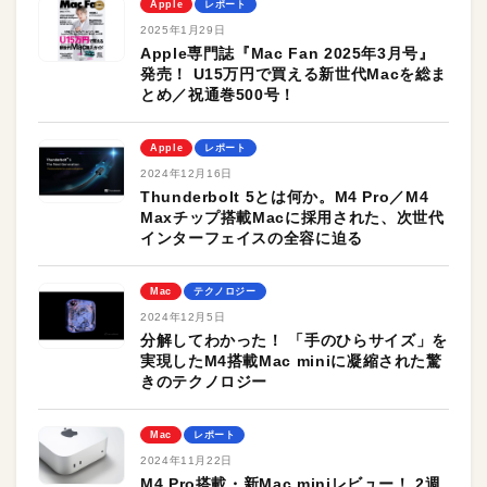
Apple
レポート
2025年1月29日
Apple専門誌『Mac Fan 2025年3月号』
発売！ U15万円で買える新世代Macを総ま
とめ／祝通巻500号！
Apple
レポート
2024年12月16日
Thunderbolt 5とは何か。M4 Pro／M4
Maxチップ搭載Macに採用された、次世代
インターフェイスの全容に迫る
Mac
テクノロジー
2024年12月5日
分解してわかった！ 「手のひらサイズ」を
実現したM4搭載Mac miniに凝縮された驚
きのテクノロジー
Mac
レポート
2024年11月22日
M4 Pro搭載・新Mac miniレビュー！ 2週