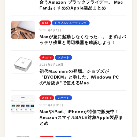
合うAmazon ブラックフライデー。 Mac
FanおすすめのApple製品まとめ
Mac
トラブルシューティング
2025年4月1日
Macが急に起動しなくなった…。 まずはバ
ッテリ残量と周辺機器を確認しよう！
Apple
レポート
2025年3月19日
初代Mac miniの登場。ジョブズが
「BYODKM」と称した、Windows PC
の“居抜き”で使えるMac
Apple
レポート
2025年1月31日
MacやiPad、iPhoneが特価で販売中！
AmazonスマイルSALE対象Apple製品ま
とめ