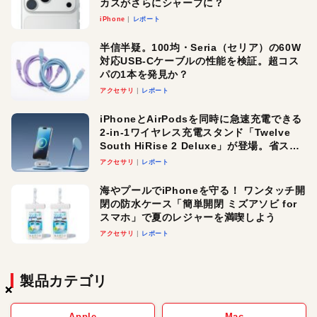
カスがさらにシャープに？
iPhone
レポート
半信半疑。100均・Seria（セリア）の60W
対応USB-Cケーブルの性能を検証。超コス
パの1本を発見か？
アクセサリ
レポート
iPhoneとAirPodsを同時に急速充電できる
2-in-1ワイヤレス充電スタンド「Twelve
South HiRise 2 Deluxe」が登場。省スペ
ースでおしゃれに充電したい人にオスス
アクセサリ
レポート
メ！
海やプールでiPhoneを守る！ ワンタッチ開
閉の防水ケース「簡単開閉 ミズアソビ for
スマホ」で夏のレジャーを満喫しよう
アクセサリ
レポート
製品カテゴリ
×
×
×
Apple
Mac