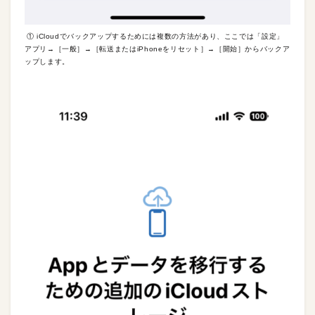
① iCloudでバックアップするためには複数の方法があり、ここでは「設定」
アプリ→［一般］→［転送またはiPhoneをリセット］→［開始］からバックア
ップします。