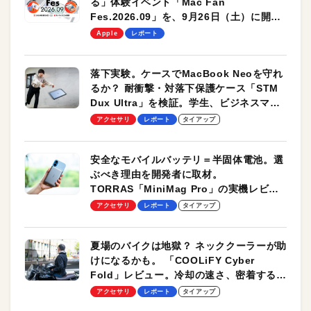
る」体験イベント「Mac Fan
Fes.2026.09」を、9月26日（土）に開催
します！
Apple
レポート
落下実験。ケースでMacBook Neoを守れ
るか？ 耐衝撃・対落下保護ケース「STM
Dux Ultra」を検証。学生、ビジネスマン
のモバイルユースに最適！
アクセサリ
レポート
タイアップ
安全なモバイルバッテリ＝半固体電池。選
ぶべき理由を開発者に取材。
TORRAS「MiniMag Pro」の実機レビュ
ーも
アクセサリ
レポート
タイアップ
夏場のバイクは地獄？ ネッククーラーが助
けになるかも。 「COOLiFY Cyber
Fold」レビュー。冷却の速さ、密着する冷
却プレート、シンプルな操作性がグッド！
アクセサリ
レポート
タイアップ