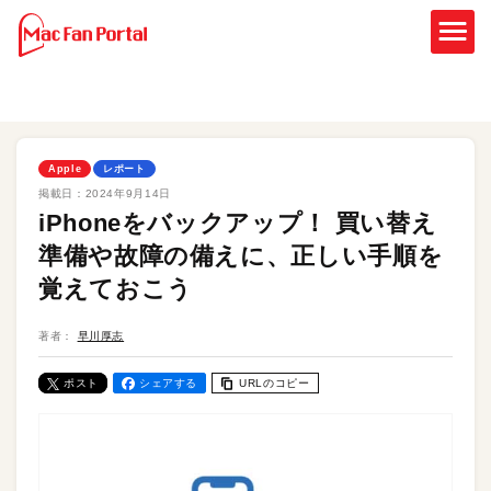
Apple
レポート
掲載日：
2024年9月14日
iPhoneをバックアップ！ 買い替え
準備や故障の備えに、正しい手順を
覚えておこう
著者：
早川厚志
ポスト
シェアする
URLのコピー