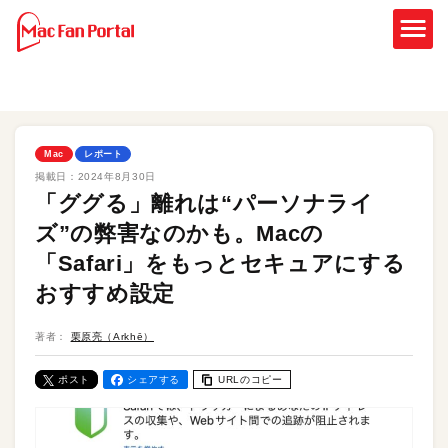
Mac
レポート
掲載日：
2024年8月30日
「ググる」離れは“パーソナライ
ズ”の弊害なのかも。Macの
「Safari」をもっとセキュアにする
おすすめ設定
著者：
栗原亮（Arkhē）
ポスト
シェアする
URLのコピー