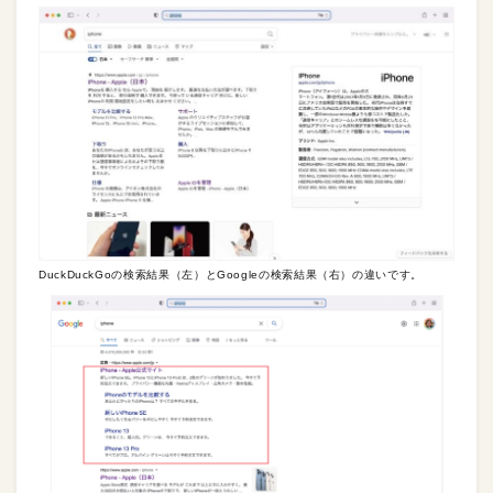
DuckDuckGoの検索結果（左）とGoogleの検索結果（右）の違いです。