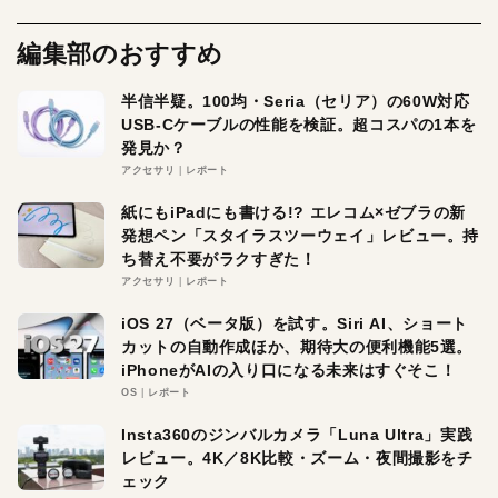
編集部のおすすめ
半信半疑。100均・Seria（セリア）の60W対応
USB-Cケーブルの性能を検証。超コスパの1本を
発見か？
アクセサリ
レポート
紙にもiPadにも書ける!? エレコム×ゼブラの新
発想ペン「スタイラスツーウェイ」レビュー。持
ち替え不要がラクすぎた！
アクセサリ
レポート
iOS 27（ベータ版）を試す。Siri AI、ショート
カットの自動作成ほか、期待大の便利機能5選。
iPhoneがAIの入り口になる未来はすぐそこ！
OS
レポート
Insta360のジンバルカメラ「Luna Ultra」実践
レビュー。4K／8K比較・ズーム・夜間撮影をチ
ェック