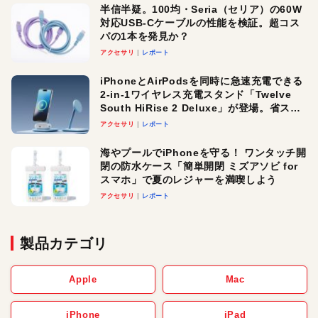
半信半疑。100均・Seria（セリア）の60W
対応USB-Cケーブルの性能を検証。超コス
パの1本を発見か？
アクセサリ
レポート
iPhoneとAirPodsを同時に急速充電できる
2-in-1ワイヤレス充電スタンド「Twelve
South HiRise 2 Deluxe」が登場。省スペ
ースでおしゃれに充電したい人にオスス
アクセサリ
レポート
メ！
海やプールでiPhoneを守る！ ワンタッチ開
閉の防水ケース「簡単開閉 ミズアソビ for
スマホ」で夏のレジャーを満喫しよう
アクセサリ
レポート
製品カテゴリ
Apple
Mac
iPhone
iPad