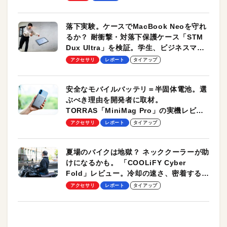
落下実験。ケースでMacBook Neoを守れ
るか？ 耐衝撃・対落下保護ケース「STM
Dux Ultra」を検証。学生、ビジネスマン
のモバイルユースに最適！
アクセサリ
レポート
タイアップ
安全なモバイルバッテリ＝半固体電池。選
ぶべき理由を開発者に取材。
TORRAS「MiniMag Pro」の実機レビュ
ーも
アクセサリ
レポート
タイアップ
夏場のバイクは地獄？ ネッククーラーが助
けになるかも。 「COOLiFY Cyber
Fold」レビュー。冷却の速さ、密着する冷
却プレート、シンプルな操作性がグッド！
アクセサリ
レポート
タイアップ