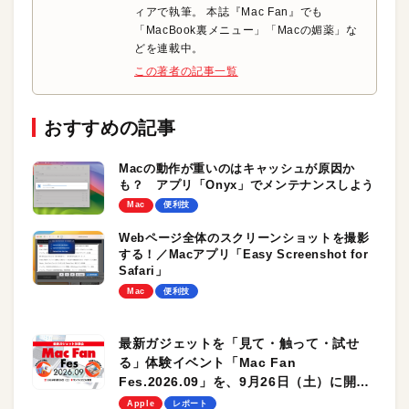
ィアで執筆。 本誌『Mac Fan』でも
「MacBook裏メニュー」「Macの媚薬」な
どを連載中。
この著者の記事一覧
おすすめの記事
Macの動作が重いのはキャッシュが原因か
も？ アプリ「Onyx」でメンテナンスしよう
Mac
便利技
Webページ全体のスクリーンショットを撮影
する！／Macアプリ「Easy Screenshot for
Safari」
Mac
便利技
最新ガジェットを「見て・触って・試せ
る」体験イベント「Mac Fan
Fes.2026.09」を、9月26日（土）に開催
します！
Apple
レポート