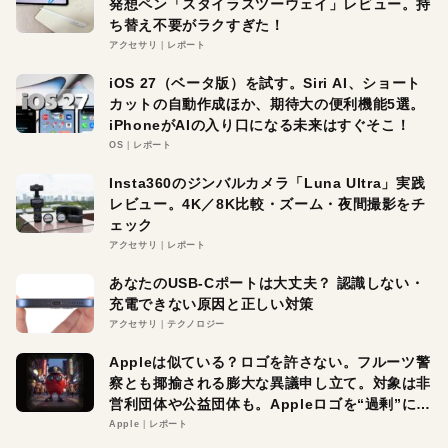
発想ペン「スタイラスツーウェイ」レビュー。持
ち替え不要がラクすぎた！
アクセサリ
レポート
iOS 27（ベータ版）を試す。Siri AI、ショート
カットの自動作成ほか、期待大の便利機能5選。
iPhoneがAIの入り口になる未来はすぐそこ！
OS
レポート
Insta360のジンバルカメラ「Luna Ultra」実践
レビュー。4K／8K比較・ズーム・夜間撮影をチ
ェック
アクセサリ
レポート
あなたのUSB-Cポートは大丈夫？ 認識しない・
充電できない原因と正しい対策
アクセサリ
テクノロジー
Appleは似ている？ロゴを許さない。フルーツ警
察とも揶揄される膨大な異議申し立て。対象は非
営利団体や公益団体も。Appleロゴを“過剰”に守
る理由とは
Apple
レポート