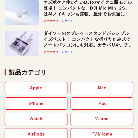
オズポケと使いたいDJIのマイクに新モデル
登場！ コンパクトな「DJI Mic Mini 2S」
はAIノイキャンも搭載。屋外でも快適に！
アクセサリ
レポート
ダイソーのタブレットスタンドがシンプル
イズベスト！ コンパクトな折りたたみ式で
ノートパソコンにも対応。カラバリ4つで選
べる楽しさも
アクセサリ
レポート
製品カテゴリ
Apple
Mac
iPhone
iPad
Watch
Vision
AirPods
TV&Home