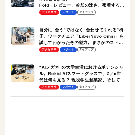
Fold」レビュー。冷却の速さ、密着する冷
却プレート、シンプルな操作性がグッド！
アクセサリ
レポート
タイアップ
自分に“合う”ではなく“合わせてくれる”椅
子。ワークチェア「LiberNovo Omni」を
試してわかったその魅力。まさかのストレ
ッチ機能も搭載
アクセサリ
レポート
タイアップ
“AIメガネ”の大学生活におけるポテンシャ
ル。Rokid AIスマートグラスで、Z／α世
代は何を見る？ 現役学生起業家、そして教
授による体験会レポート【PR】
アクセサリ
レポート
タイアップ