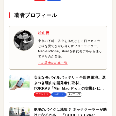
著者プロフィール
松山茂
東京の下町・谷中を拠点として日々カメラ
と猫を愛でながら暮らすフリーライター。
MacやiPhone、iPadを初代モデルから使っ
てきたのが自慢。
この著者の記事一覧
安全なモバイルバッテリ＝半固体電池。選
ぶべき理由を開発者に取材。
TORRAS「MiniMag Pro」の実機レビュ
ーも
アクセサリ
レポート
タイアップ
夏場のバイクは地獄？ ネッククーラーが助
けになるかも。 「COOLiFY Cyber