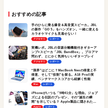
おすすめの記事
手のひらに乗る爆音＆高音質スピーカ。JBL
の新作「GO 5」をハンズオン。一緒に使える
カラオケマイクも見逃せない！
アクセサリ
レポート
実機レポ。JBLの音源分離機能付きギターア
ンプ×スピーカ「JBL BandBox」。プロアマ
問わず、とにかく気持ちいいギタープレイ
アクセサリ
レポート
“限界”はどこに？MacBook Neoの得意と不
得意、そして“役割”を探る。A18 Proの実
績、ベンチマークスコアから紐解く性能
Mac
レポート
iPhoneがいつも「9時41分」な理由。ジョブ
ズによる伝説のプレゼン、その“誕生の瞬
間”を示している？ Apple製品に隠されたさ
まざまな時刻
Apple
レポート