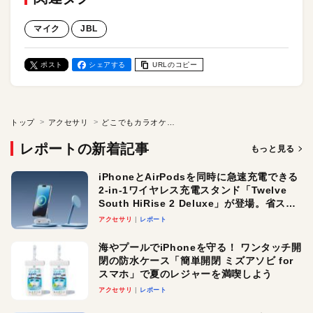
マイク
JBL
ポスト
シェアする
URLのコピー
トップ
アクセサリ
どこでもカラオケ！ どの曲でもボーカルOFFするJBLのマイク「EasySing Mic Mini Duo」に注目。Apple Music Singとは一味違う、リアルな"カラオケ体験"がここに！
レポートの新着記事
もっと見る
iPhoneとAirPodsを同時に急速充電できる
2-in-1ワイヤレス充電スタンド「Twelve
South HiRise 2 Deluxe」が登場。省スペ
ースでおしゃれに充電したい人にオスス
アクセサリ
レポート
メ！
海やプールでiPhoneを守る！ ワンタッチ開
閉の防水ケース「簡単開閉 ミズアソビ for
スマホ」で夏のレジャーを満喫しよう
アクセサリ
レポート