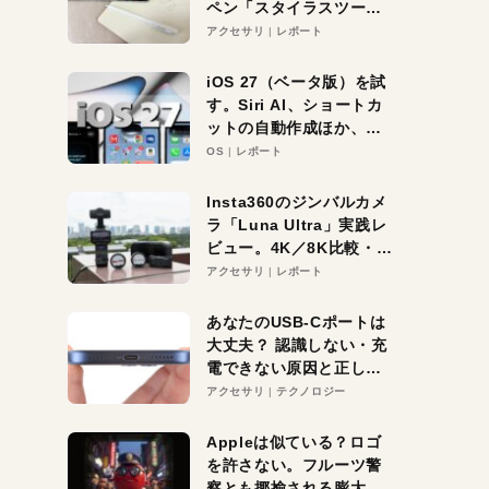
ペン「スタイラスツーウ
ェイ」レビュー。持ち替
アクセサリ
レポート
え不要がラクすぎた！
iOS 27（ベータ版）を試
す。Siri AI、ショートカ
ットの自動作成ほか、期
待大の便利機能5選。
OS
レポート
iPhoneがAIの入り口にな
る未来はすぐそこ！
Insta360のジンバルカメ
ラ「Luna Ultra」実践レ
ビュー。4K／8K比較・ズ
ーム・夜間撮影をチェッ
アクセサリ
レポート
ク
あなたのUSB-Cポートは
大丈夫？ 認識しない・充
電できない原因と正しい
対策
アクセサリ
テクノロジー
Appleは似ている？ロゴ
を許さない。フルーツ警
察とも揶揄される膨大な