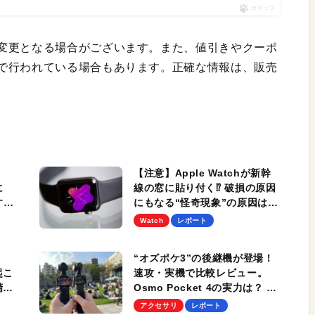
ポチップ
変更となる場合がございます。また、値引きやクーポ
で行われている場合もあります。正確な情報は、販売
【注意】Apple Watchが新幹
に
線の窓に貼り付く⁉︎ 破損の原因
すめ
にもなる“怪奇現象”の原因は？
能、
Appleも解決策を案内中
Watch
レポート
マン
“オズポケ3”の後継機が登場！
起こ
速攻・実機で比較レビュー。
精
Osmo Pocket 4の実力は？ ロ
そう
スレスズーム、ストレージ内
アクセサリ
レポート