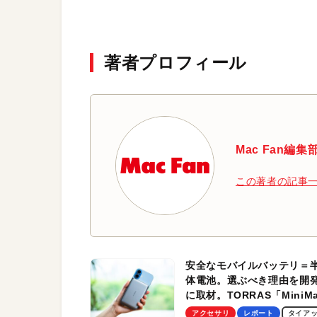
でなかった！
著者プロフィール
Mac Fan編集
この著者の記事
安全なモバイルバッテリ＝
体電池。選ぶべき理由を開
に取材。TORRAS「MiniM
Pro」の実機レビューも
アクセサリ
レポート
タイア