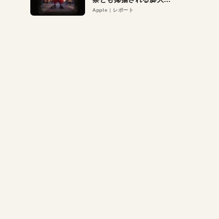
異議申し立て。対象は非
Apple
レポート
営利団体や公益団体も。
Appleロゴを“過剰”に守
る理由とは