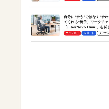
自分に“合う”ではなく“合わ
てくれる”椅子。ワークチェ
「LiberNovo Omni」を
わかったその魅力。まさか
アクセサリ
レポート
タイア
トレッチ機能も搭載