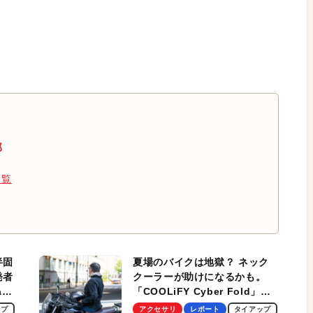
蔵、高速起動は大きな魅力
部
一覧
半固
夏場のバイクは地獄？ ネック
発者
クーラーが助けになるかも。
ag
「COOLiFY Cyber Fold」レ
ビュー。冷却の速さ、密着する
ップ
アクセサリ
レポート
タイアップ