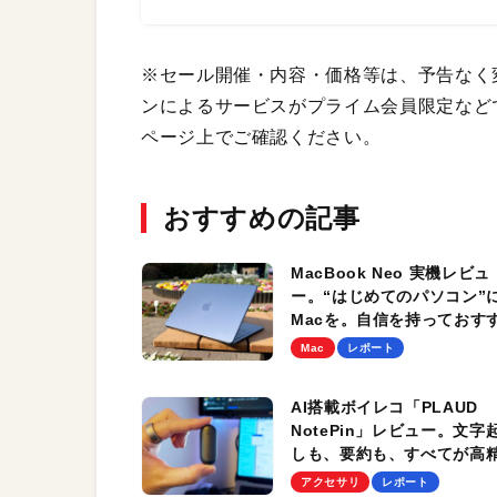
※セール開催・内容・価格等は、予告なく
ンによるサービスがプライム会員限定など
ページ上でご確認ください。
おすすめの記事
MacBook Neo 実機レビュ
ー。“はじめてのパソコン”
Macを。自信を持っておす
できる新たな選択肢。AI性
Mac
レポート
ゲームプレイ時のパフォー
スもチェック！
AI搭載ボイレコ「PLAUD
NotePin」レビュー。文字
しも、要約も、すべてが高
度。ウェアラブルってあり
アクセサリ
レポート