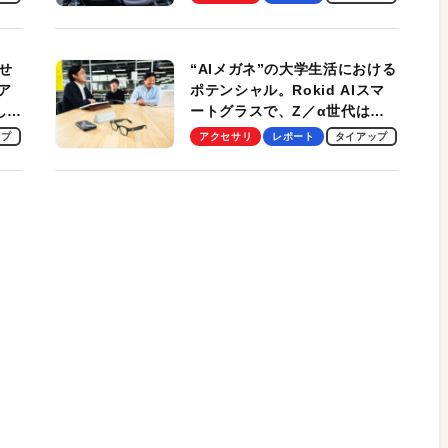
冷却プレート、シンプルな操作
性がグッド！
せ
“AIメガネ”の大学生活における
ア
ポテンシャル。Rokid AIスマ
試して
ートグラスで、Z／α世代は何
のス
を見る？ 現役学生起業家、そ
ップ
アクセサリ
レポート
タイアップ
して教授による体験会レポート
【PR】